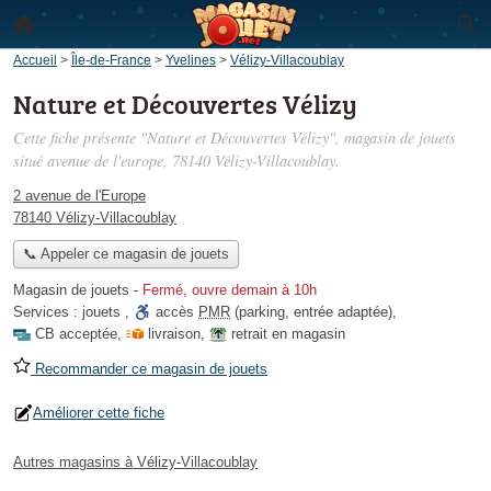
Accueil
>
Île-de-France
>
Yvelines
>
Vélizy-Villacoublay
Nature et Découvertes Vélizy
Cette fiche présente "Nature et Découvertes Vélizy", magasin de jouets
situé
avenue de l'europe
, 78140 Vélizy-Villacoublay.
2 avenue de l'Europe
78140 Vélizy-Villacoublay
📞 Appeler ce magasin de jouets
Magasin de jouets
-
Fermé, ouvre demain à 10h
Services :
jouets
,
accès
PMR
(parking, entrée adaptée)
,
CB acceptée
,
livraison
,
retrait en magasin
Recommander ce magasin de jouets
Améliorer cette fiche
Autres magasins à Vélizy-Villacoublay