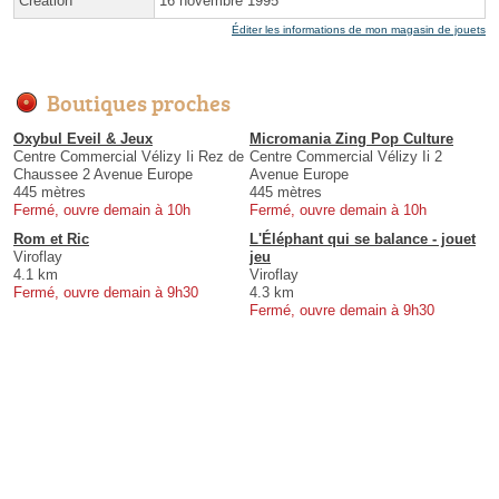
Création
16 novembre 1995
Éditer les informations de mon magasin de jouets
Boutiques proches
Oxybul Eveil & Jeux
Micromania Zing Pop Culture
Centre Commercial Vélizy Ii Rez de
Centre Commercial Vélizy Ii 2
Chaussee 2 Avenue Europe
Avenue Europe
445 mètres
445 mètres
Fermé, ouvre demain à 10h
Fermé, ouvre demain à 10h
Rom et Ric
L'Éléphant qui se balance - jouet
Viroflay
jeu
4.1 km
Viroflay
Fermé, ouvre demain à 9h30
4.3 km
Fermé, ouvre demain à 9h30