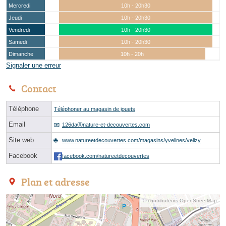
Mercredi
10h - 20h30
Jeudi
10h - 20h30
Vendredi
10h - 20h30
Samedi
10h - 20h30
Dimanche
10h - 20h
Signaler une erreur
Contact
Téléphone
Téléphoner au magasin de jouets
Email
126daⓐnature-et-decouvertes.com
Site web
www.natureetdecouvertes.com/magasins/yvelines/velizy
Facebook
facebook.com/natureetdecouvertes
Plan et adresse
© contributeurs OpenStreetMap