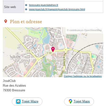
bressuire.joueclubdrive.fr
Site web
www.joueclub.fr/magasin/joueclub-bressuire.html
Plan et adresse
© contributeurs OpenStreetMap
Corriger l’adresse ou la localisation
JouéClub
Rue des Azalées
79300 Bressuire
Trajet Waze
Trajet Maps