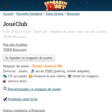
Accueil
>
Nouvelle-Aquitaine
>
Deux-Sèvres
>
Bressuire
JouéClub
Cette fiche présente "JouéClub", magasin de jouets situé
rue des azalées
,
79300 Bressuire.
Rue des Azalées
79300 Bressuire
📞 Appeler ce magasin de jouets
Magasin de jouets
-
Fermé, ouvre à 14h
Services :
jouets
,
accès
PMR
(parking, entrée adaptée)
,
CB acceptée
,
livraison le jour même
,
retrait en magasin
,
service drive
Recommander ce magasin de jouets
Améliorer cette fiche
Autres magasins à Bressuire