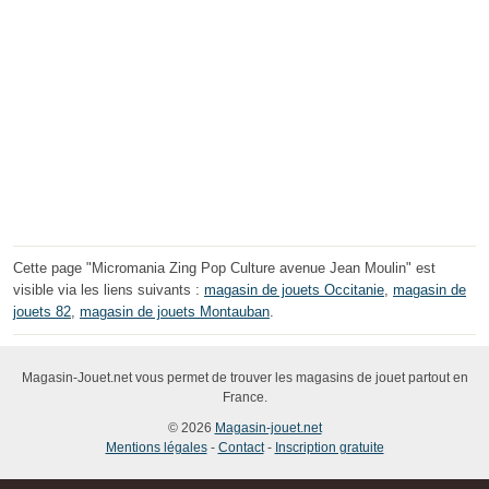
Cette page "Micromania Zing Pop Culture avenue Jean Moulin" est
visible via les liens suivants :
magasin de jouets Occitanie
,
magasin de
jouets 82
,
magasin de jouets Montauban
.
Magasin-Jouet.net vous permet de trouver les magasins de jouet partout en
France.
© 2026
Magasin-jouet.net
Mentions légales
-
Contact
-
Inscription gratuite