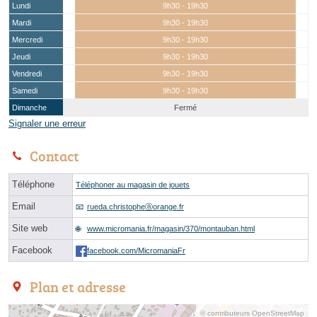
Lundi
9h30 - 19h30
Mardi
9h30 - 19h30
Mercredi
9h30 - 19h30
Jeudi
9h30 - 19h30
Vendredi
9h30 - 19h30
Samedi
9h30 - 19h30
Dimanche
Fermé
Signaler une erreur
Contact
Téléphone
Téléphoner au magasin de jouets
Email
rueda.christopheⓐorange.fr
Site web
www.micromania.fr/magasin/370/montauban.html
Facebook
facebook.com/MicromaniaFr
Plan et adresse
© contributeurs OpenStreetMap