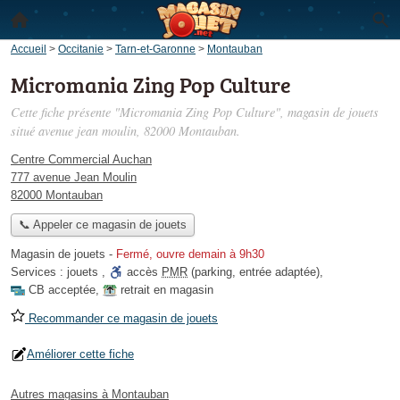
Accueil
>
Occitanie
>
Tarn-et-Garonne
>
Montauban
Micromania Zing Pop Culture
Cette fiche présente "Micromania Zing Pop Culture", magasin de jouets
situé
avenue jean moulin
, 82000 Montauban.
Centre Commercial Auchan
777 avenue Jean Moulin
82000 Montauban
📞 Appeler ce magasin de jouets
Magasin de jouets
-
Fermé, ouvre demain à 9h30
Services :
jouets
,
accès
PMR
(parking, entrée adaptée)
,
CB acceptée
,
retrait en magasin
Recommander ce magasin de jouets
Améliorer cette fiche
Autres magasins à Montauban