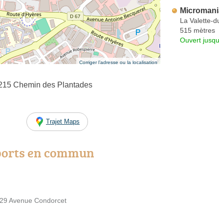
Microman
La Valette-d
515 mètres
Ouvert jusqu
Corriger l’adresse ou la localisation
1215 Chemin des Plantades
Trajet Maps
ports en commun
 129 Avenue Condorcet