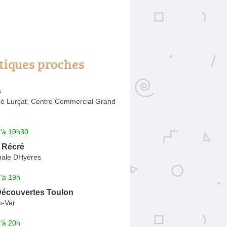
tiques proches
s
é Lurçat, Centre Commercial Grand
u'à 19h30
 Récré
nale DHyères
'à 19h
Découvertes Toulon
u-Var
'à 20h