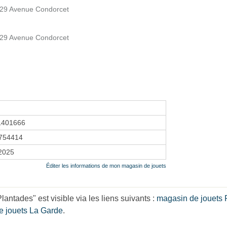
 129 Avenue Condorcet
 129 Avenue Condorcet
1401666
754414
 2025
Éditer les informations de mon magasin de jouets
ntades" est visible via les liens suivants :
magasin de jouets 
e jouets La Garde
.