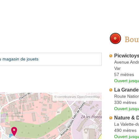
Bou
Picwictoy
u magasin de jouets
Avenue Andr
Var
57 mètres
Ouvert jusq
La Grande
Route Natio
© contributeurs OpenStreetMap
330 mètres
Ouvert jusqu
Nature & 
La Valette-d
490 mètres
Ouvert jusqu