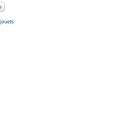
s
jouets