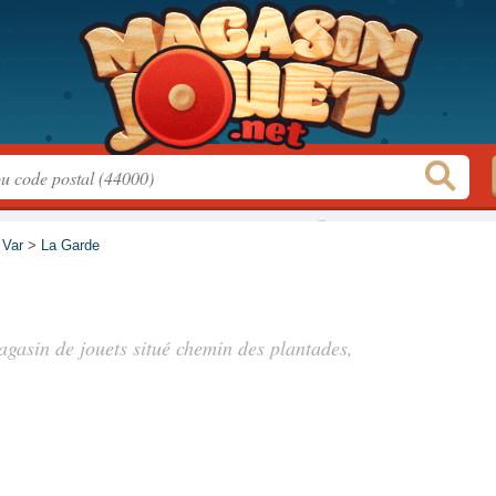
>
Var
>
La Garde
agasin de jouets situé
chemin des plantades
,