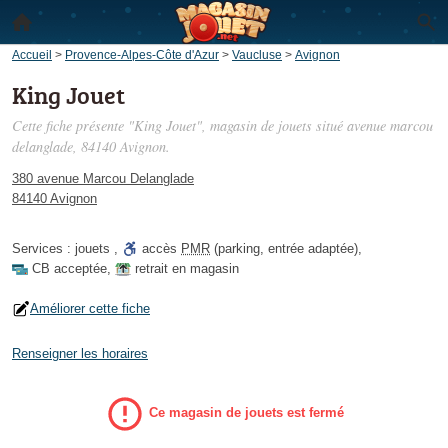
Accueil
>
Provence-Alpes-Côte d'Azur
>
Vaucluse
>
Avignon
King Jouet
Cette fiche présente "King Jouet", magasin de jouets situé
avenue marcou
delanglade
, 84140 Avignon.
380 avenue Marcou Delanglade
84140 Avignon
Services :
jouets
,
accès
PMR
(parking, entrée adaptée)
,
CB acceptée
,
retrait en magasin
Améliorer cette fiche
Renseigner les horaires
Ce magasin de jouets est fermé