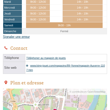
Mardi
9h30 - 12h30
14h - 19h
Mercredi
9h30 - 12h30
14h - 19h
Jeudi
9h30 - 12h30
14h - 19h
Vendredi
9h30 - 12h30
14h - 19h
Samedi
9h30 - 19h
Dimanche
Fermé
Signaler une erreur
Contact
Téléphone
Téléphoner au magasin de jouets
www.king-jouet.com/magasins/89-Yonne/magasin-Auxerre-110
Site web
7.htm
Plan et adresse
© contributeurs OpenStreetMap