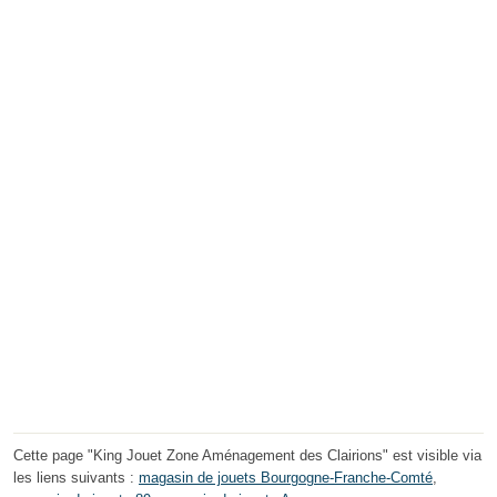
Cette page "King Jouet Zone Aménagement des Clairions" est visible via
les liens suivants :
magasin de jouets Bourgogne-Franche-Comté
,