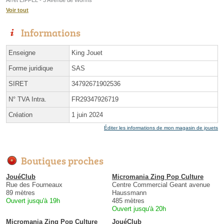
Arrêt EIFFEL - 3 Avenue de Worms
Voir tout
Informations
Enseigne
King Jouet
Forme juridique
SAS
SIRET
34792671902536
N° TVA Intra.
FR29347926719
Création
1 juin 2024
Éditer les informations de mon magasin de jouets
Boutiques proches
JouéClub
Micromania Zing Pop Culture
Rue des Fourneaux
Centre Commercial Geant avenue
89 mètres
Haussmann
Ouvert jusqu'à 19h
485 mètres
Ouvert jusqu'à 20h
Micromania Zing Pop Culture
JouéClub