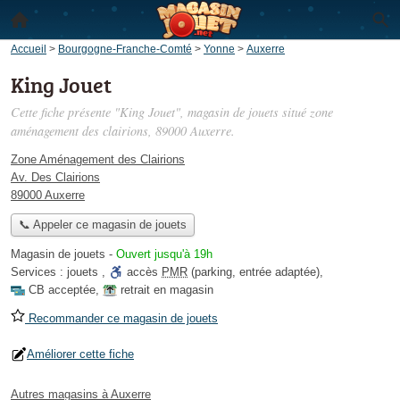
Accueil
>
Bourgogne-Franche-Comté
>
Yonne
>
Auxerre
King Jouet
Cette fiche présente "King Jouet", magasin de jouets situé
zone
aménagement des clairions
, 89000 Auxerre.
Zone Aménagement des Clairions
Av. Des Clairions
89000 Auxerre
📞 Appeler ce magasin de jouets
Magasin de jouets
-
Ouvert jusqu'à 19h
Services :
jouets
,
accès
PMR
(parking, entrée adaptée)
,
CB acceptée
,
retrait en magasin
Recommander ce magasin de jouets
Améliorer cette fiche
Autres magasins à Auxerre