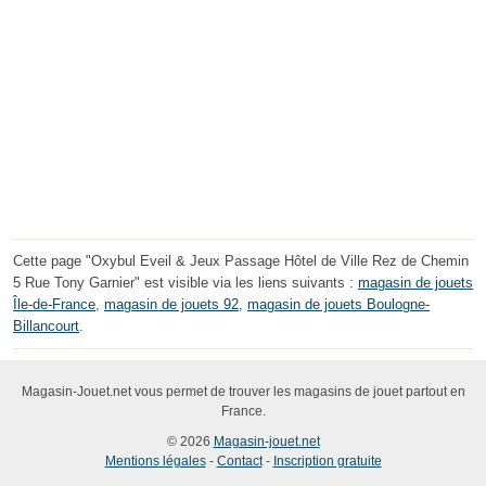
Cette page "Oxybul Eveil & Jeux Passage Hôtel de Ville Rez de Chemin
5 Rue Tony Garnier" est visible via les liens suivants :
magasin de jouets
Île-de-France
,
magasin de jouets 92
,
magasin de jouets Boulogne-
Billancourt
.
Magasin-Jouet.net vous permet de trouver les magasins de jouet partout en
France.
© 2026
Magasin-jouet.net
Mentions légales
-
Contact
-
Inscription gratuite