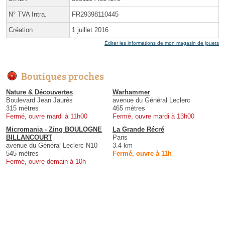
N° TVA Intra.
FR29398110445
Création
1 juillet 2016
Éditer les informations de mon magasin de jouets
Boutiques proches
Nature & Découvertes
Warhammer
Boulevard Jean Jaurès
avenue du Général Leclerc
315 mètres
465 mètres
Fermé, ouvre mardi à 11h00
Fermé, ouvre mardi à 13h00
Micromania - Zing BOULOGNE
La Grande Récré
BILLANCOURT
Paris
avenue du Général Leclerc N10
3.4 km
545 mètres
Fermé, ouvre à 11h
Fermé, ouvre demain à 10h