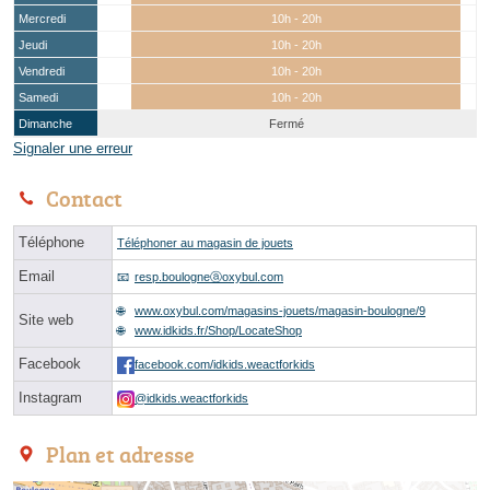
Mercredi
10h - 20h
Jeudi
10h - 20h
Vendredi
10h - 20h
Samedi
10h - 20h
Dimanche
Fermé
Signaler une erreur
Contact
Téléphone
Téléphoner au magasin de jouets
Email
resp.boulogneⓐoxybul.com
www.oxybul.com/magasins-jouets/magasin-boulogne/9
Site web
www.idkids.fr/Shop/LocateShop
Facebook
facebook.com/idkids.weactforkids
Instagram
@idkids.weactforkids
Plan et adresse