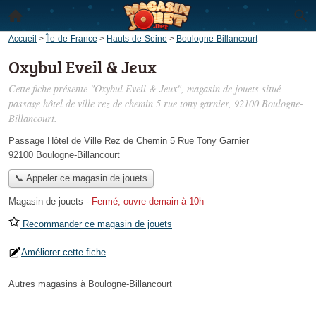
Accueil
>
Île-de-France
>
Hauts-de-Seine
>
Boulogne-Billancourt
Oxybul Eveil & Jeux
Cette fiche présente "Oxybul Eveil & Jeux", magasin de jouets situé
passage hôtel de ville rez de chemin 5 rue tony garnier
, 92100 Boulogne-
Billancourt.
Passage Hôtel de Ville Rez de Chemin 5 Rue Tony Garnier
92100 Boulogne-Billancourt
📞 Appeler ce magasin de jouets
Magasin de jouets
-
Fermé, ouvre demain à 10h
Recommander ce magasin de jouets
Améliorer cette fiche
Autres magasins à Boulogne-Billancourt