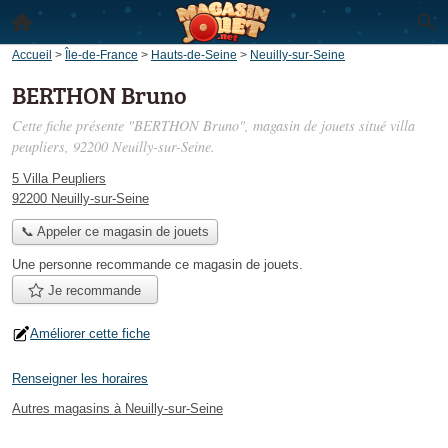
Accueil
>
Île-de-France
>
Hauts-de-Seine
>
Neuilly-sur-Seine
BERTHON Bruno
Cette fiche présente "BERTHON Bruno", magasin de jouets situé
villa
peupliers
, 92200 Neuilly-sur-Seine.
5 Villa Peupliers
92200 Neuilly-sur-Seine
📞 Appeler ce magasin de jouets
Une personne
recommande
ce magasin de jouets.
Je recommande
Améliorer cette fiche
Renseigner les horaires
Autres magasins à Neuilly-sur-Seine