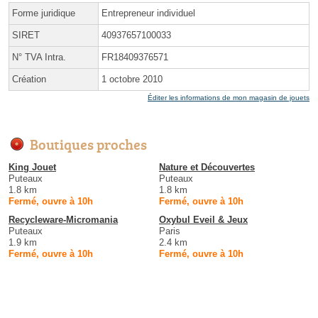
Forme juridique
Entrepreneur individuel
SIRET
40937657100033
N° TVA Intra.
FR18409376571
Création
1 octobre 2010
Éditer les informations de mon magasin de jouets
Boutiques proches
King Jouet
Nature et Découvertes
Puteaux
Puteaux
1.8 km
1.8 km
Fermé, ouvre à 10h
Fermé, ouvre à 10h
Recycleware-Micromania
Oxybul Eveil & Jeux
Puteaux
Paris
1.9 km
2.4 km
Fermé, ouvre à 10h
Fermé, ouvre à 10h