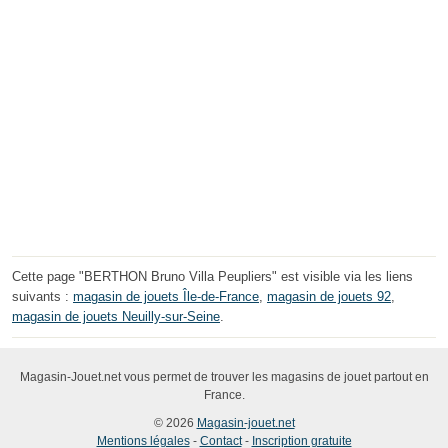
Cette page "BERTHON Bruno Villa Peupliers" est visible via les liens
suivants :
magasin de jouets Île-de-France
,
magasin de jouets 92
,
magasin de jouets Neuilly-sur-Seine
.
Magasin-Jouet.net vous permet de trouver les magasins de jouet partout en
France.
© 2026
Magasin-jouet.net
Mentions légales
-
Contact
-
Inscription gratuite