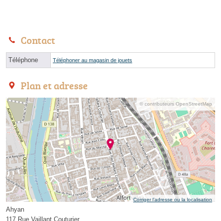
Contact
Téléphone
Téléphoner au magasin de jouets
Plan et adresse
© contributeurs OpenStreetMap
Corriger l’adresse ou la localisation
Ahyan
117 Rue Vaillant Couturier