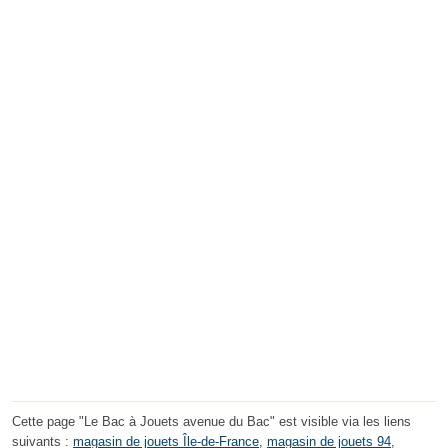
Cette page "Le Bac à Jouets avenue du Bac" est visible via les liens
suivants :
magasin de jouets Île-de-France
,
magasin de jouets 94
,