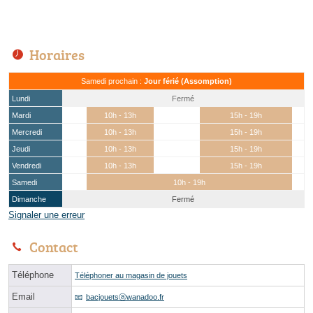
Horaires
Samedi prochain :
Jour férié (Assomption)
Lundi
Fermé
Mardi
10h - 13h
15h - 19h
Mercredi
10h - 13h
15h - 19h
Jeudi
10h - 13h
15h - 19h
Vendredi
10h - 13h
15h - 19h
Samedi
10h - 19h
Dimanche
Fermé
Signaler une erreur
Contact
Téléphone
Téléphoner au magasin de jouets
Email
bacjouetsⓐwanadoo.fr