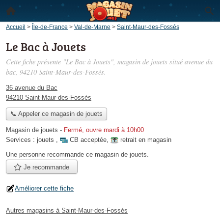
Accueil
>
Île-de-France
>
Val-de-Marne
>
Saint-Maur-des-Fossés
Le Bac à Jouets
Cette fiche présente "Le Bac à Jouets", magasin de jouets situé
avenue du
bac
, 94210 Saint-Maur-des-Fossés.
36 avenue du Bac
94210 Saint-Maur-des-Fossés
📞 Appeler ce magasin de jouets
Magasin de jouets
-
Fermé, ouvre mardi à 10h00
Services :
jouets
,
CB acceptée
,
retrait en magasin
Une personne
recommande
ce magasin de jouets.
Je recommande
Améliorer cette fiche
Autres magasins à Saint-Maur-des-Fossés