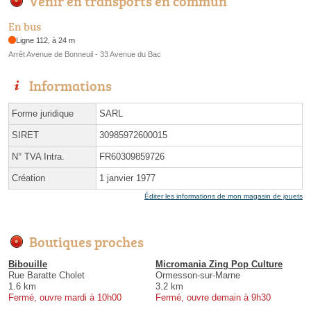
Venir en transports en commun
En bus
Ligne 112, à 24 m
Arrêt Avenue de Bonneuil - 33 Avenue du Bac
Informations
Forme juridique
SARL
SIRET
30985972600015
N° TVA Intra.
FR60309859726
Création
1 janvier 1977
Éditer les informations de mon magasin de jouets
Boutiques proches
Bibouille
Micromania Zing Pop Culture
Rue Baratte Cholet
Ormesson-sur-Marne
1.6 km
3.2 km
Fermé, ouvre mardi à 10h00
Fermé, ouvre demain à 9h30