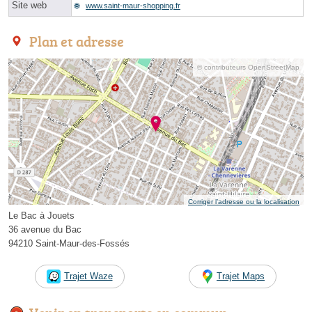
Site web
www.saint-maur-shopping.fr
Plan et adresse
© contributeurs OpenStreetMap
Corriger l’adresse ou la localisation
Le Bac à Jouets
36 avenue du Bac
94210 Saint-Maur-des-Fossés
Trajet Waze
Trajet Maps