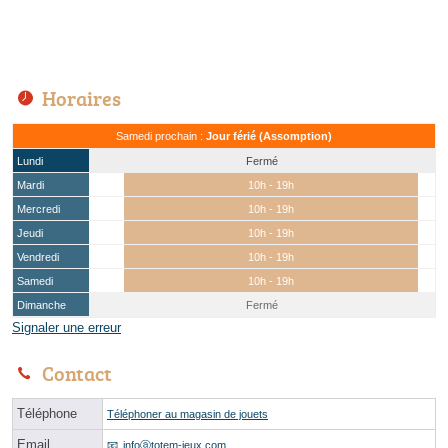
Horaires
Samedi prochain :
Jour férié (Assomption)
Lundi
Fermé
Mardi
10h - 19h
Mercredi
10h - 19h
Jeudi
10h - 19h
Vendredi
10h - 19h
Samedi
10h - 19h
Dimanche
Fermé
Signaler une erreur
Contact
Téléphone
Téléphoner au magasin de jouets
Email
infoⓐtotem-jeux.com