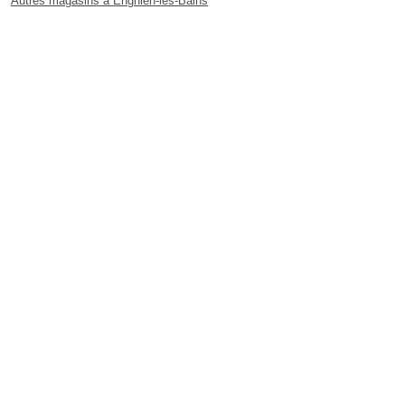
Autres magasins à Enghien-les-Bains