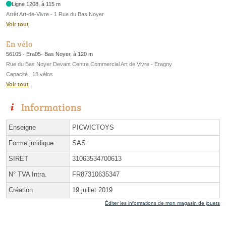
Ligne 1208, à 115 m
Arrêt Art-de-Vivre - 1 Rue du Bas Noyer
Voir tout
En vélo
56105 - Era05- Bas Noyer, à 120 m
Rue du Bas Noyer Devant Centre Commercial Art de Vivre - Eragny
Capacité : 18 vélos
Voir tout
Informations
Enseigne
PICWICTOYS
Forme juridique
SAS
SIRET
31063534700613
N° TVA Intra.
FR87310635347
Création
19 juillet 2019
Éditer les informations de mon magasin de jouets