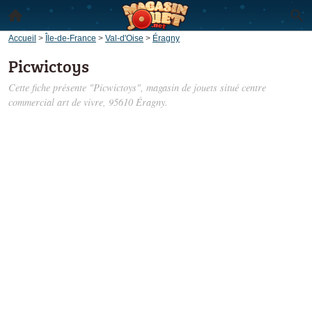
Accueil
>
Île-de-France
>
Val-d'Oise
>
Éragny
Picwictoys
Cette fiche présente "Picwictoys", magasin de jouets situé
centre
commercial art de vivre
, 95610 Éragny.