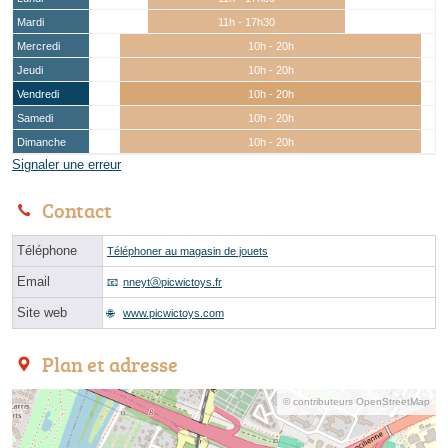
Mardi
11h - 17h30
Mercredi
10h - 20h
Jeudi
10h - 20h
Vendredi
10h - 20h
Samedi
10h - 20h
Dimanche
10h - 20h
Signaler une erreur
Contact
Téléphone
Téléphoner au magasin de jouets
Email
nneytⓐpicwictoys.fr
Site web
www.picwictoys.com
Plan et adresse
© contributeurs OpenStreetMap