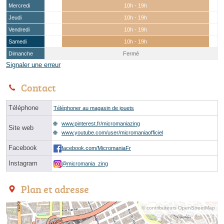
Mercredi
10h - 19h
Jeudi
10h - 19h
Vendredi
10h - 19h
Samedi
10h - 19h
Dimanche
Fermé
Signaler une erreur
Contact
Téléphone
Téléphoner au magasin de jouets
www.pinterest.fr/micromaniazing
Site web
www.youtube.com/user/micromaniaofficiel
Facebook
facebook.com/MicromaniaFr
Instagram
@micromania_zing
Plan et adresse
© contributeurs OpenStreetMap