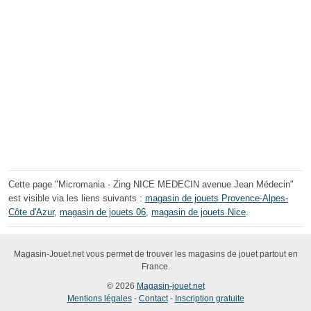
Cette page "Micromania - Zing NICE MEDECIN avenue Jean Médecin"
est visible via les liens suivants :
magasin de jouets Provence-Alpes-
Côte d'Azur
,
magasin de jouets 06
,
magasin de jouets Nice
.
Magasin-Jouet.net vous permet de trouver les magasins de jouet partout en
France.
© 2026
Magasin-jouet.net
Mentions légales
-
Contact
-
Inscription gratuite