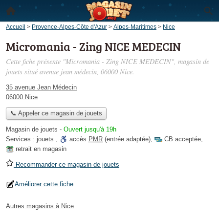
Accueil
>
Provence-Alpes-Côte d'Azur
>
Alpes-Maritimes
>
Nice
Micromania - Zing NICE MEDECIN
Cette fiche présente "Micromania - Zing NICE MEDECIN", magasin de
jouets situé
avenue jean médecin
, 06000 Nice.
35 avenue Jean Médecin
06000 Nice
📞 Appeler ce magasin de jouets
Magasin de jouets
-
Ouvert jusqu'à 19h
Services :
jouets
,
accès
PMR
(entrée adaptée)
,
CB acceptée
,
retrait en magasin
Recommander ce magasin de jouets
Améliorer cette fiche
Autres magasins à Nice