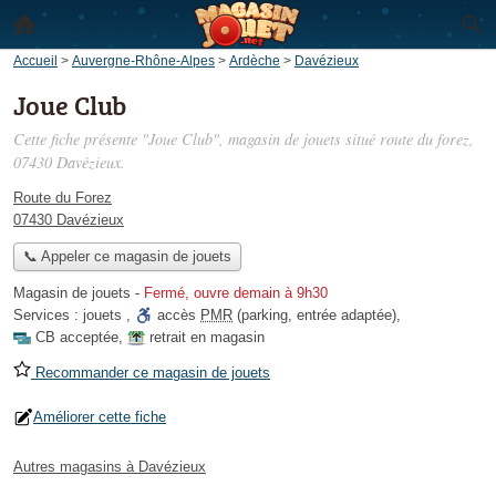
Accueil
>
Auvergne-Rhône-Alpes
>
Ardèche
>
Davézieux
Joue Club
Cette fiche présente "Joue Club", magasin de jouets situé
route du forez
,
07430 Davézieux.
Route du Forez
07430 Davézieux
📞 Appeler ce magasin de jouets
Magasin de jouets
-
Fermé, ouvre demain à 9h30
Services :
jouets
,
accès
PMR
(parking, entrée adaptée)
,
CB acceptée
,
retrait en magasin
Recommander ce magasin de jouets
Améliorer cette fiche
Autres magasins à Davézieux