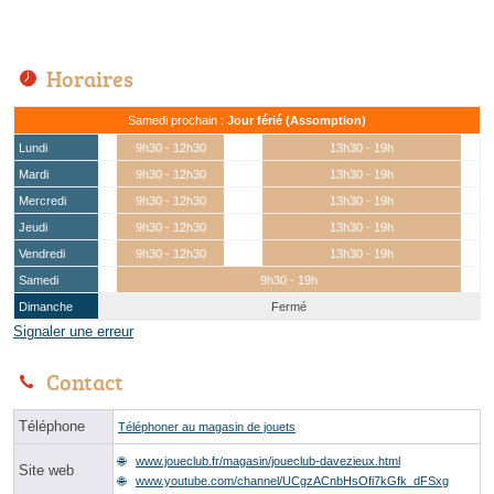
Horaires
Samedi prochain :
Jour férié (Assomption)
Lundi
9h30 - 12h30
13h30 - 19h
Mardi
9h30 - 12h30
13h30 - 19h
Mercredi
9h30 - 12h30
13h30 - 19h
Jeudi
9h30 - 12h30
13h30 - 19h
Vendredi
9h30 - 12h30
13h30 - 19h
Samedi
9h30 - 19h
Dimanche
Fermé
Signaler une erreur
Contact
Téléphone
Téléphoner au magasin de jouets
www.joueclub.fr/magasin/joueclub-davezieux.html
Site web
www.youtube.com/channel/UCgzACnbHsOfi7kGfk_dFSxg