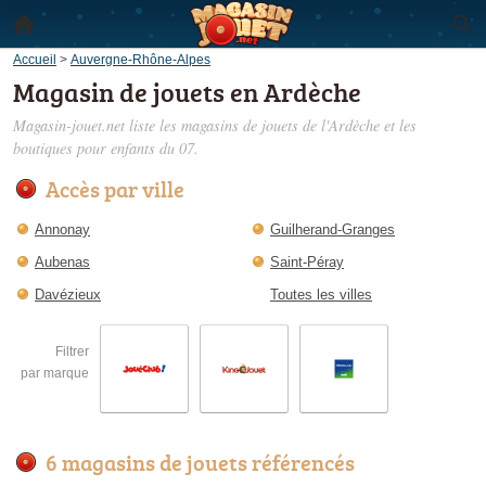
Accueil
>
Auvergne-Rhône-Alpes
Magasin de jouets en Ardèche
Magasin-jouet.net liste les
magasins de jouets de l'Ardèche
et les
boutiques pour enfants du 07.
Accès par ville
Annonay
Guilherand-Granges
Aubenas
Saint-Péray
Davézieux
Toutes les villes
Filtrer
par marque
6 magasins de jouets référencés