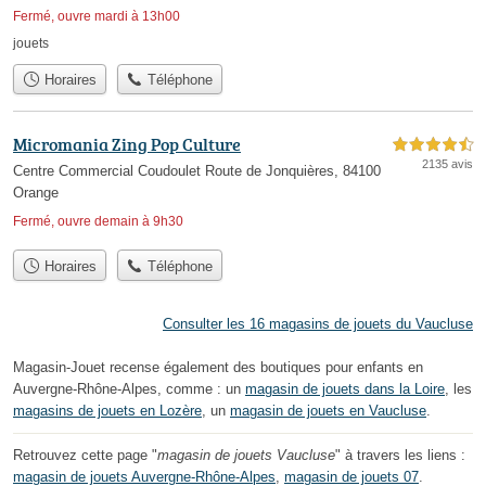
Fermé, ouvre mardi à 13h00
jouets
Horaires
Téléphone
Micromania Zing Pop Culture
4,5 étoiles sur 5
2135 avis
Centre Commercial Coudoulet Route de Jonquières, 84100
Orange
Fermé, ouvre demain à 9h30
Horaires
Téléphone
Consulter les 16 magasins de jouets du Vaucluse
Magasin-Jouet recense également des boutiques pour enfants en
Auvergne-Rhône-Alpes, comme : un
magasin de jouets dans la Loire
, les
magasins de jouets en Lozère
, un
magasin de jouets en Vaucluse
.
Retrouvez cette page "
magasin de jouets Vaucluse
" à travers les liens :
magasin de jouets Auvergne-Rhône-Alpes
,
magasin de jouets 07
.