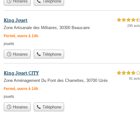
Horaires
Téléphone
King Jouet
4,5 étoiles sur 5
295 avis
Zone Artisanale des Milliaires, 30300 Beaucaire
Fermé, ouvre à 14h
jouets
Horaires
Téléphone
King Jouet CITY
4,0 étoiles sur 5
81 avis
Zone Aménagement Du Pont des Charrettes, 30700 Uzès
Fermé, ouvre à 14h
jouets
Horaires
Téléphone