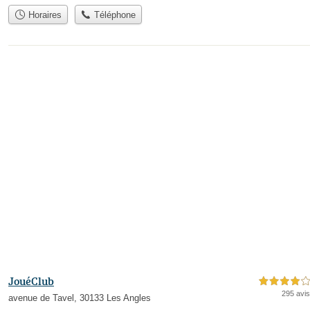
Horaires
Téléphone
JouéClub
4,0 étoiles sur 5
295 avis
avenue de Tavel, 30133 Les Angles