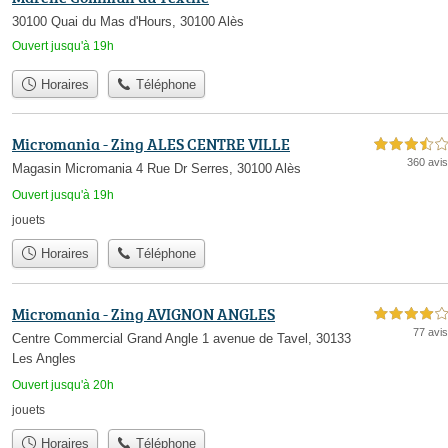
30100 Quai du Mas d'Hours, 30100 Alès
Ouvert jusqu'à 19h
Horaires
Téléphone
Micromania - Zing ALES CENTRE VILLE
3,5 étoiles sur 5
360 avis
Magasin Micromania 4 Rue Dr Serres, 30100 Alès
Ouvert jusqu'à 19h
jouets
Horaires
Téléphone
Micromania - Zing AVIGNON ANGLES
4,0 étoiles sur 5
77 avis
Centre Commercial Grand Angle 1 avenue de Tavel, 30133
Les Angles
Ouvert jusqu'à 20h
jouets
Horaires
Téléphone