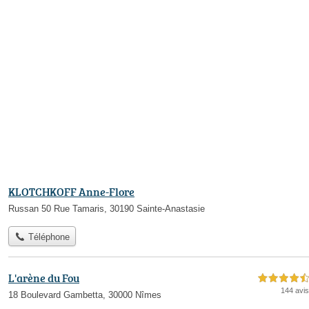
KLOTCHKOFF Anne-Flore
Russan 50 Rue Tamaris, 30190 Sainte-Anastasie
Téléphone
L'arène du Fou
4,5 étoiles sur 5
144 avis
18 Boulevard Gambetta, 30000 Nîmes