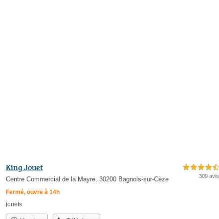
King Jouet
4,5 étoiles sur 5
309 avis
Centre Commercial de la Mayre, 30200 Bagnols-sur-Cèze
Fermé, ouvre à 14h
jouets