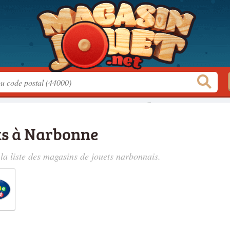
ts à Narbonne
la liste des
magasins de jouets narbonnais
.