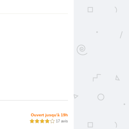
Ouvert jusqu'à 19h
17 avis
4,0 étoiles sur 5