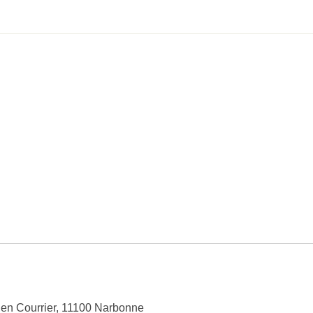
ien Courrier, 11100 Narbonne