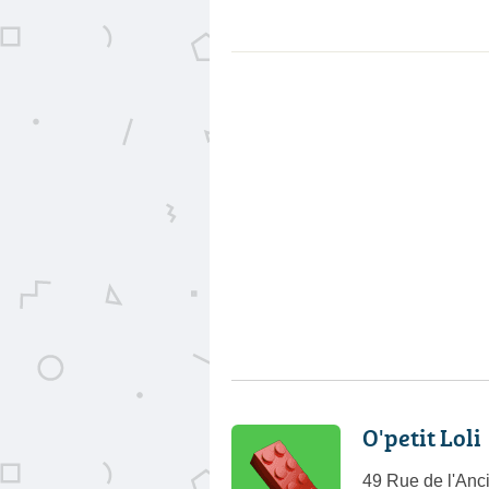
O'petit Loli
49 Rue de l'Anc