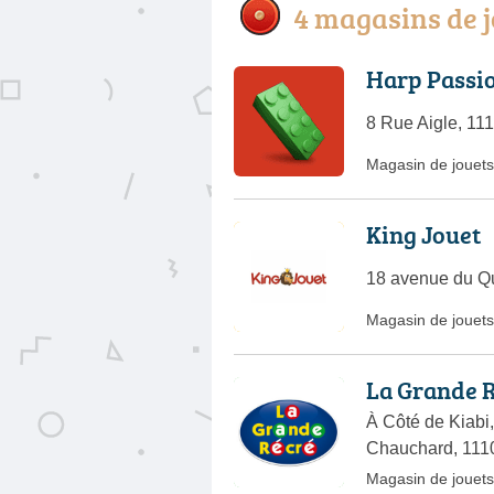
4 magasins de j
Harp Passi
8 Rue Aigle, 1
Magasin de jouets
King Jouet
18 avenue du Q
Magasin de jouets
La Grande 
À Côté de Kiabi
Chauchard, 111
Magasin de jouets