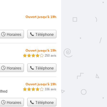
Ouvert jusqu'à 19h
Horaires
Téléphone
Ouvert jusqu'à 19h
250 avis
4,0 étoiles sur 5
Horaires
Téléphone
Ouvert jusqu'à 19h
336 avis
4,0 étoiles sur 5
lfred
Horaires
Téléphone