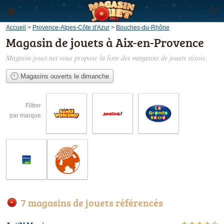
Accueil
>
Provence-Alpes-Côte d'Azur
>
Bouches-du-Rhône
Magasin de jouets à Aix-en-Provence
Magasin-jouet.net vous propose la liste des
magasins de jouets aixois
.
Magasins ouverts le dimanche
Filtrer
par marque
7 magasins de jouets référencés