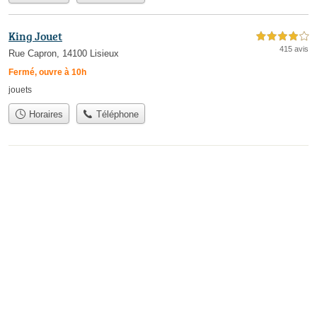
King Jouet
4,0 étoiles sur 5
415 avis
Rue Capron, 14100 Lisieux
Fermé, ouvre à 10h
jouets
Horaires
Téléphone