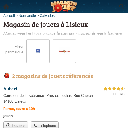
Accueil
>
Normandie
>
Calvados
Magasin de jouets à Lisieux
Magasin-jouet.net vous propose la liste des
magasins de jouets lexoviens
.
Filtrer
par marque
2 magasins de jouets référencés
Aubert
4,5 étoiles sur 5
141 avis
Carrefour de l'Espérance, Près de Leclerc Rue Capron,
14100 Lisieux
Fermé, ouvre à 10h
jouets
Horaires
Téléphone