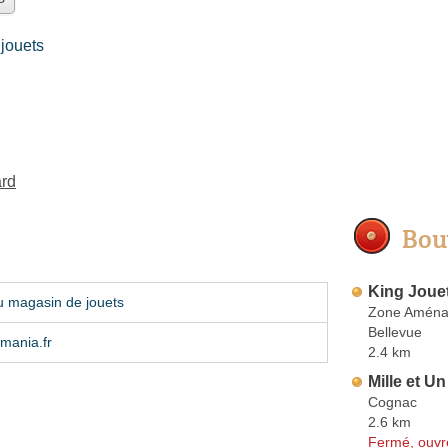
jouets
ard
Bou
King Joue
u magasin de jouets
Zone Aména
Bellevue
mania.fr
2.4 km
Mille et U
Cognac
2.6 km
Fermé, ouvr