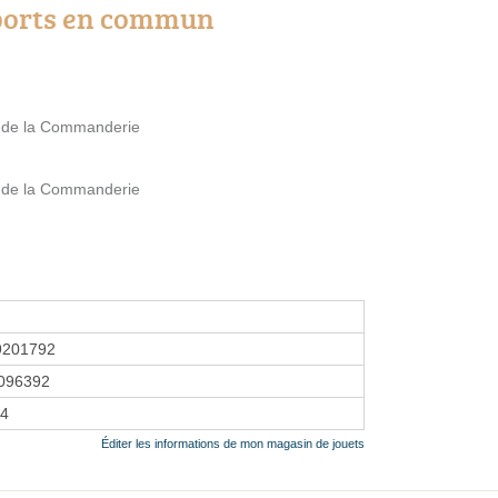
ports en commun
e de la Commanderie
e de la Commanderie
9201792
096392
04
Éditer les informations de mon magasin de jouets