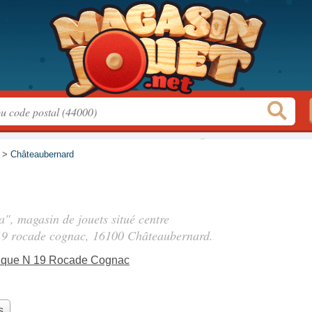
>
Châteaubernard
a", magasin de jouets situé
centre
19 rocade cognac
, 16100 Châteaubernard.
ique N 19 Rocade Cognac
s