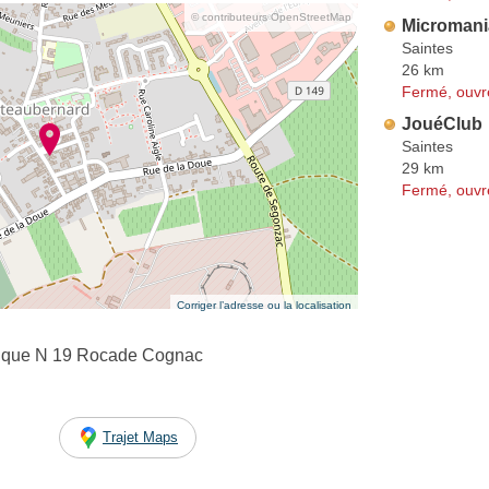
© contributeurs OpenStreetMap
Micromani
Saintes
26 km
Fermé, ouvr
JouéClub
Saintes
29 km
Fermé, ouvr
Corriger l’adresse ou la localisation
ique N 19 Rocade Cognac
Trajet Maps