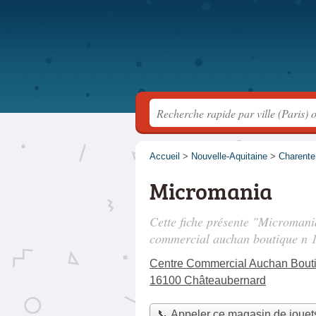
Accueil
>
Nouvelle-Aquitaine
>
Charente
Micromania
Cette fiche présente "Micromani
commercial auchan boutique n 
Centre Commercial Auchan Bout
16100 Châteaubernard
📞 Appeler ce magasin de jouet