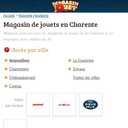
Accueil
>
Nouvelle-Aquitaine
Magasin de jouets en Charente
Magasin-jouet.net liste les
magasins de jouets de la Charente
et les
boutiques pour enfants du 16.
Accès par ville
Angoulême
La Couronne
Champniers
Soyaux
Châteaubernard
Toutes les villes
Cognac
Filtrer
par marque