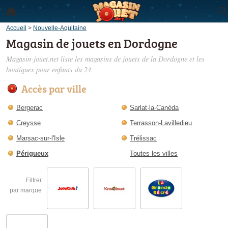
Accueil
>
Nouvelle-Aquitaine
Magasin de jouets en Dordogne
Magasin-jouet.net liste les
magasins de jouets de la Dordogne
et les
boutiques pour enfants du 24.
Accès par ville
Bergerac
Sarlat-la-Canéda
Creysse
Terrasson-Lavilledieu
Marsac-sur-l'Isle
Trélissac
Périgueux
Toutes les villes
Filtrer
par marque