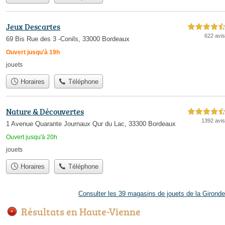
Jeux Descartes
4,5 étoiles sur 5
622 avis
69 Bis Rue des 3 -Conils, 33000 Bordeaux
Ouvert jusqu'à 19h
jouets
Horaires
Téléphone
Nature & Découvertes
4,5 étoiles sur 5
1392 avis
1 Avenue Quarante Journaux Qur du Lac, 33300 Bordeaux
Ouvert jusqu'à 20h
jouets
Horaires
Téléphone
Consulter les 39 magasins de jouets de la Gironde
Résultats en Haute-Vienne