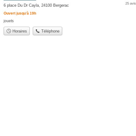
25 avis
6 place Du Dr Cayla, 24100 Bergerac
Ouvert jusqu'à 19h
jouets
Horaires
Téléphone