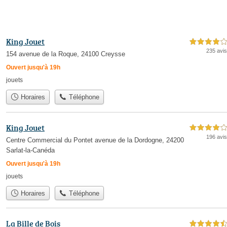
King Jouet
4,0 étoiles sur 5
235 avis
154 avenue de la Roque, 24100 Creysse
Ouvert jusqu'à 19h
jouets
Horaires
Téléphone
King Jouet
4,0 étoiles sur 5
196 avis
Centre Commercial du Pontet avenue de la Dordogne, 24200
Sarlat-la-Canéda
Ouvert jusqu'à 19h
jouets
Horaires
Téléphone
La Bille de Bois
4,5 étoiles sur 5