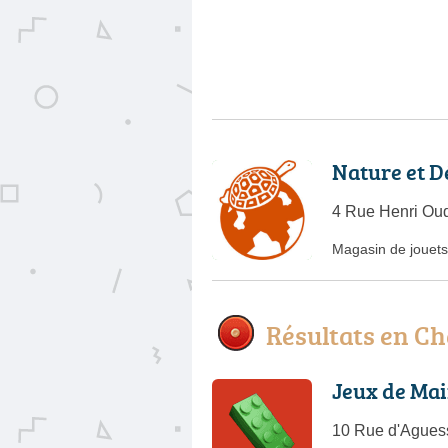
Nature et D
4 Rue Henri Oud
Magasin de jouets
Résultats en C
Jeux de Ma
10 Rue d'Agues