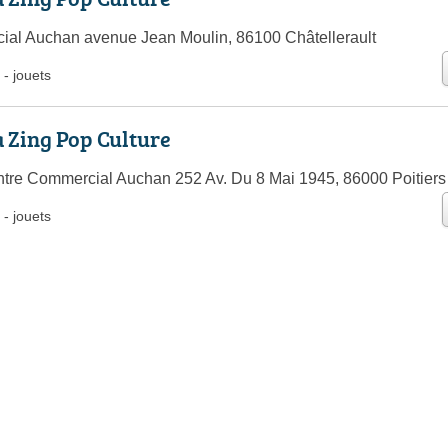
al Auchan avenue Jean Moulin, 86100 Châtellerault
-
jouets
 Zing Pop Culture
ntre Commercial Auchan 252 Av. Du 8 Mai 1945, 86000 Poitiers
-
jouets