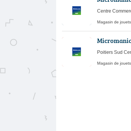
Centre Commerci
Magasin de jouets
Micromania
Poitiers Sud Ce
Magasin de jouets