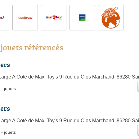
jouets référencés
iers
arge A Coté de Maxi Toy's 9 Rue du Clos Marchand, 86280 Sai
-
jouets
iers
arge A Coté de Maxi Toy's 9 Rue du Clos Marchand, 86280 Sai
-
jouets