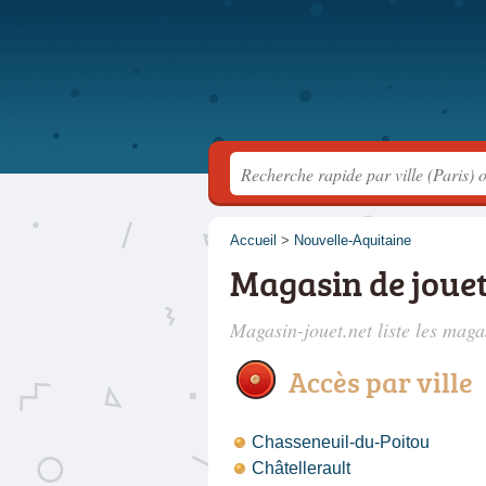
Accueil
>
Nouvelle-Aquitaine
Magasin de jouet
Magasin-jouet.net liste les
magas
Accès par ville
Chasseneuil-du-Poitou
Châtellerault