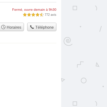
Fermé, ouvre demain à 9h30
772 avis
4,5 étoiles sur 5
Horaires
Téléphone