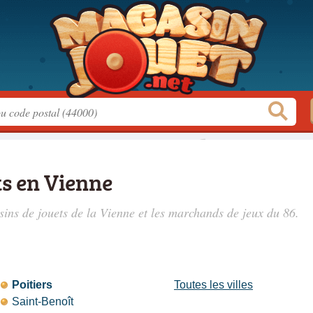
s en Vienne
ins de jouets de la Vienne
et les marchands de jeux du 86.
Poitiers
Toutes les villes
Saint-Benoît