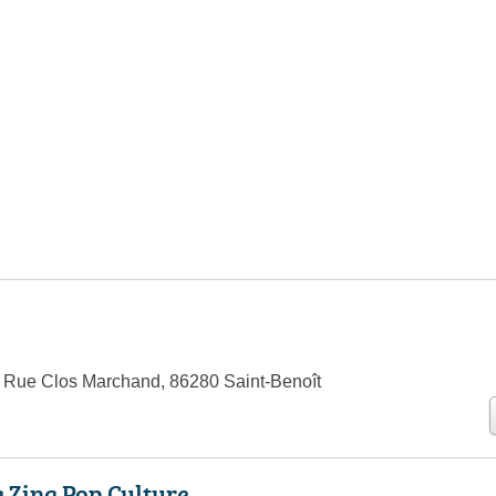
 Rue Clos Marchand, 86280 Saint-Benoît
 Zing Pop Culture