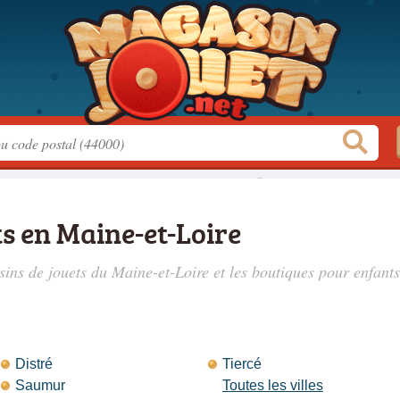
s en Maine-et-Loire
ins de jouets du Maine-et-Loire
et les boutiques pour enfants
Distré
Tiercé
Saumur
Toutes les villes