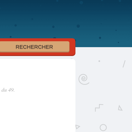
 du 49.