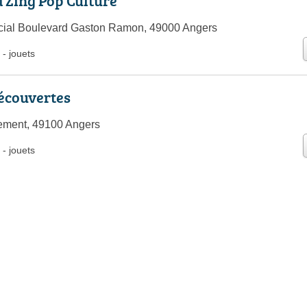
 Zing Pop Culture
ial Boulevard Gaston Ramon, 49000 Angers
-
jouets
écouvertes
iement, 49100 Angers
-
jouets