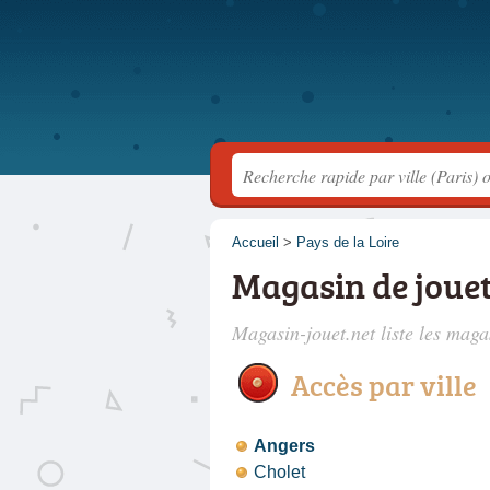
Accueil
>
Pays de la Loire
Magasin de jouet
Magasin-jouet.net liste les
magas
Accès par ville
Angers
Cholet