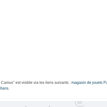
amus" est visible via les liens suivants :
magasin de jouets Pa
llans
.