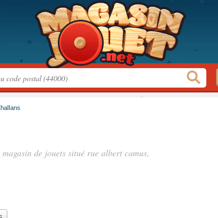
hallans
, magasin de jouets situé
rue albert camus
,
s