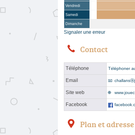
Vendredi
Samedi
Dimanche
Signaler une erreur
Contact
Téléphone
Téléphoner a
Email
challansⓐ
Site web
www.jouecl
Facebook
facebook
Plan et adresse