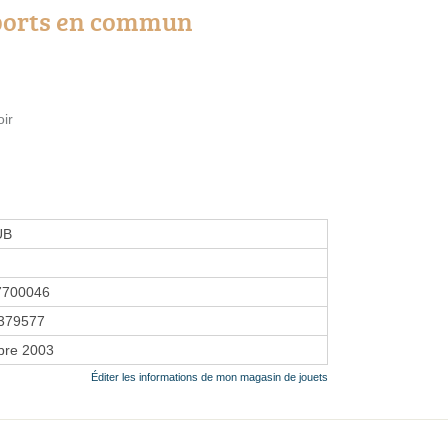
ports en commun
ir
UB
7700046
379577
bre 2003
Éditer les informations de mon magasin de jouets