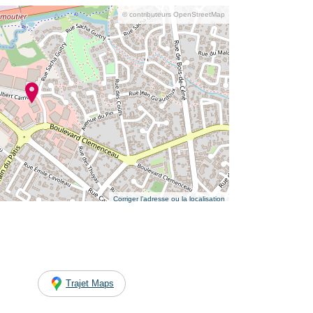
© contributeurs OpenStreetMap
Corriger l’adresse ou la localisation
Trajet Maps