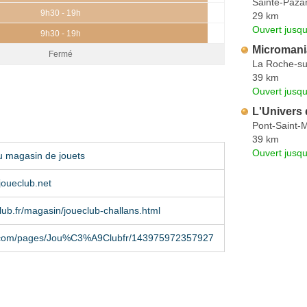
Sainte-Paza
9h30 - 19h
29 km
Ouvert jusqu
9h30 - 19h
Micromani
Fermé
La Roche-su
39 km
Ouvert jusq
L'Univers 
Pont-Saint-M
39 km
Ouvert jusqu
u magasin de jouets
joueclub.net
ub.fr/magasin/joueclub-challans.html
.com/pages/Jou%C3%A9Clubfr/143975972357927