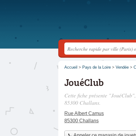
Accueil
>
Pays de la Loire
>
Vendée
>
C
JouéClub
Cette fiche présente "JouéClub"
85300 Challans.
Rue Albert Camus
85300 Challans
📞 Appeler ce magasin de jouet