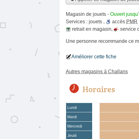
Magasin de jouets
-
Ouvert jusqu
Services :
jouets
,
accès
PMR
retrait en magasin
,
service 
Une personne
recommande
ce m
Améliorer cette fiche
Autres magasins à Challans
Horaires
Lundi
Mardi
Mercredi
Jeudi