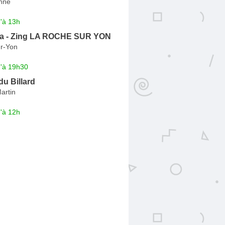
nne
'à 13h
a - Zing LA ROCHE SUR YON
r-Yon
u'à 19h30
du Billard
artin
'à 12h