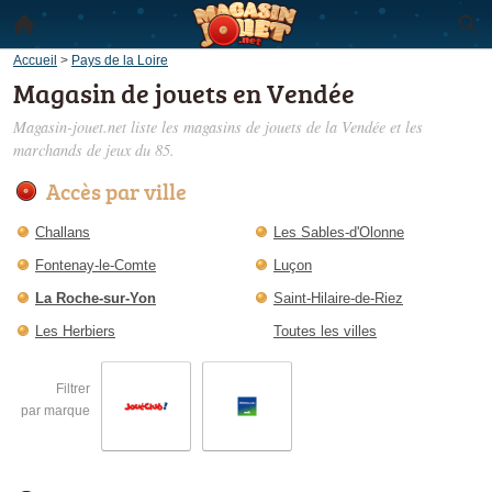
Accueil
>
Pays de la Loire
Magasin de jouets en Vendée
Magasin-jouet.net liste les
magasins de jouets de la Vendée
et les
marchands de jeux du 85.
Accès par ville
Challans
Les Sables-d'Olonne
Fontenay-le-Comte
Luçon
La Roche-sur-Yon
Saint-Hilaire-de-Riez
Les Herbiers
Toutes les villes
Filtrer
par marque