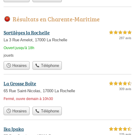
Résultats en Charente-Maritime
Sortilèges la Rochelle
5,0 étoiles sur 5
287 avis
La 3 Rue Amelot, 17000 La Rochelle
Ouvert jusqu'à 18h
jouets
Horaires
Téléphone
La Grosse Boîte
4,5 étoiles sur 5
309 avis
65 Rue Saint-Nicolas, 17000 La Rochelle
Fermé, ouvre demain à 10h30
Horaires
Téléphone
Ika Ipaka
4,5 étoiles sur 5
225 avis