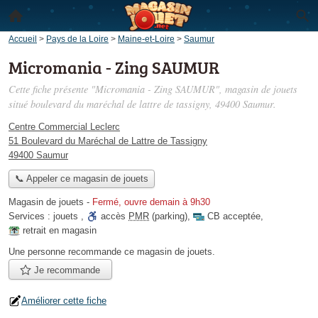
Accueil
>
Pays de la Loire
>
Maine-et-Loire
>
Saumur
Micromania - Zing SAUMUR
Cette fiche présente "Micromania - Zing SAUMUR", magasin de jouets
situé
boulevard du maréchal de lattre de tassigny
, 49400 Saumur.
Centre Commercial Leclerc
51 Boulevard du Maréchal de Lattre de Tassigny
49400 Saumur
📞 Appeler ce magasin de jouets
Magasin de jouets
-
Fermé, ouvre demain à 9h30
Services :
jouets
,
accès
PMR
(parking)
,
CB acceptée
,
retrait en magasin
Une personne
recommande
ce magasin de jouets.
Je recommande
Améliorer cette fiche