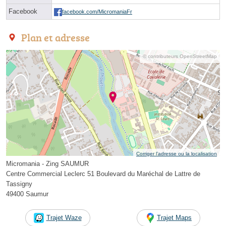
Facebook
facebook.com/MicromaniaFr
Plan et adresse
© contributeurs OpenStreetMap
Corriger l’adresse ou la localisation
Micromania - Zing SAUMUR
Centre Commercial Leclerc 51 Boulevard du Maréchal de Lattre de
Tassigny
49400 Saumur
Trajet Waze
Trajet Maps