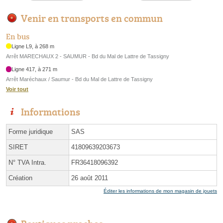
Venir en transports en commun
En bus
Ligne L9, à 268 m
Arrêt MARECHAUX 2 - SAUMUR - Bd du Mal de Lattre de Tassigny
Ligne 417, à 271 m
Arrêt Maréchaux / Saumur - Bd du Mal de Lattre de Tassigny
Voir tout
Informations
Forme juridique
SAS
SIRET
41809639203673
N° TVA Intra.
FR36418096392
Création
26 août 2011
Éditer les informations de mon magasin de jouets