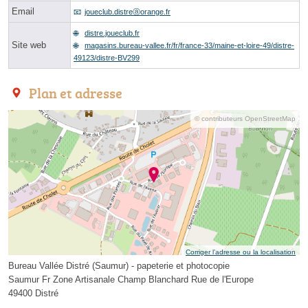
Email
joueclub.distreⓐorange.fr
distre.joueclub.fr
Site web
magasins.bureau-vallee.fr/fr/france-33/maine-et-loire-49/distre-
49123/distre-BV299
Plan et adresse
© contributeurs OpenStreetMap
Corriger l’adresse ou la localisation
Bureau Vallée Distré (Saumur) - papeterie et photocopie
Saumur Fr Zone Artisanale Champ Blanchard Rue de l'Europe
49400 Distré