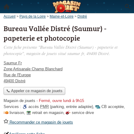
Accueil
>
Pays de la Loire
>
Maine-et-Loire
>
Distré
Bureau Vallée Distré (Saumur) -
papeterie et photocopie
Cette fiche présente "Bureau Vallée Distré (Saumur) - papeterie et
photocopie", magasin de jouets situé
saumur fr
, 49400 Distré.
Saumur Fr
Zone Artisanale Champ Blanchard
Rue de l'Europe
49400 Distré
📞 Appeler ce magasin de jouets
Magasin de jouets
-
Fermé, ouvre lundi à 9h15
Services :
accès
PMR
(parking, entrée adaptée)
,
CB acceptée
,
livraison
,
retrait en magasin
,
service drive
Recommander ce magasin de jouets