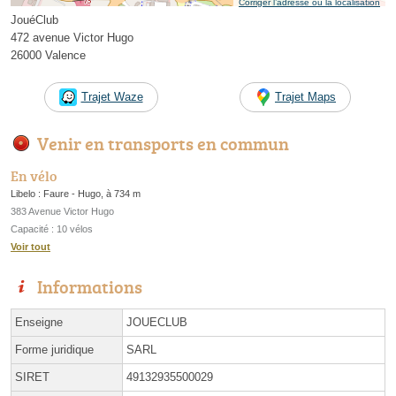
Corriger l’adresse ou la localisation
JouéClub
472 avenue Victor Hugo
26000 Valence
Trajet Waze
Trajet Maps
Venir en transports en commun
En vélo
Libelo : Faure - Hugo, à 734 m
383 Avenue Victor Hugo
Capacité : 10 vélos
Voir tout
Informations
Enseigne
JOUECLUB
Forme juridique
SARL
SIRET
49132935500029