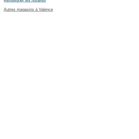
Renseigner les horaires
Autres magasins à Valence