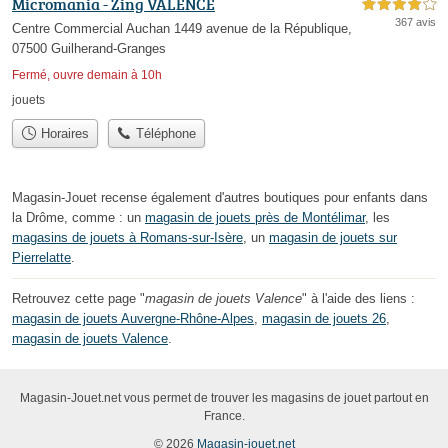
Micromania - Zing VALENCE
4,0 étoiles sur 5
367 avis
Centre Commercial Auchan 1449 avenue de la République,
07500 Guilherand-Granges
Fermé, ouvre demain à 10h
jouets
Horaires
Téléphone
Magasin-Jouet recense également d'autres boutiques pour enfants dans
la Drôme, comme : un
magasin de jouets près de Montélimar
, les
magasins de jouets à Romans-sur-Isère
, un
magasin de jouets sur
Pierrelatte
.
Retrouvez cette page "
magasin de jouets Valence
" à l'aide des liens :
magasin de jouets Auvergne-Rhône-Alpes
,
magasin de jouets 26
,
magasin de jouets Valence
.
Magasin-Jouet.net vous permet de trouver les magasins de jouet partout en
France.
© 2026
Magasin-jouet.net