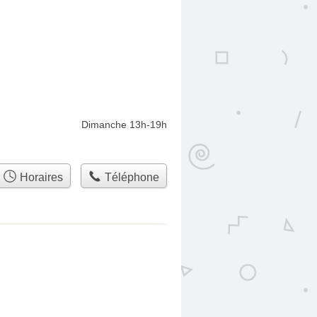
Dimanche 13h-19h
Horaires
Téléphone