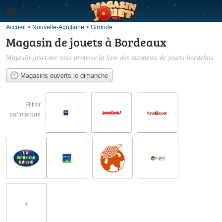
Accueil
>
Nouvelle-Aquitaine
>
Gironde
Magasin de jouets à Bordeaux
Magasin-jouet.net vous propose la liste des
magasins de jouets bordelais
.
Magasins ouverts le dimanche
Filtrer
par marque