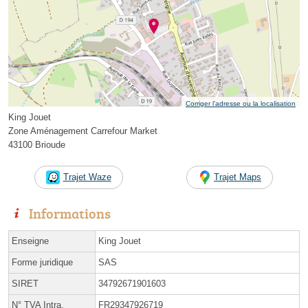
Corriger l’adresse ou la localisation
King Jouet
Zone Aménagement Carrefour Market
43100 Brioude
Trajet Waze
Trajet Maps
Informations
Enseigne
King Jouet
Forme juridique
SAS
SIRET
34792671901603
N° TVA Intra.
FR29347926719