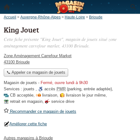
Accueil
>
Auvergne-Rhône-Alpes
>
Haute-Loire
>
Brioude
King Jouet
Cette fiche présente "King Jouet", magasin de jouets situé
zone
aménagement carrefour market
, 43100 Brioude.
Zone Aménagement Carrefour Market
43100 Brioude
📞 Appeler ce magasin de jouets
Magasin de jouets
-
Fermé, ouvre lundi à 9h30
Services :
jouets
,
accès
PMR
(parking, entrée adaptée)
,
CB acceptée
,
livraison
,
livraison le jour même
,
retrait en magasin
,
service drive
Recommander ce magasin de jouets
Améliorer cette fiche
Autres magasins à Brioude