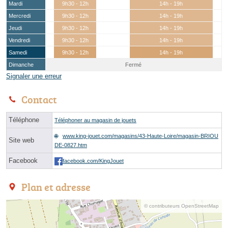
Mardi
9h30 - 12h
14h - 19h
Mercredi
9h30 - 12h
14h - 19h
Jeudi
9h30 - 12h
14h - 19h
Vendredi
9h30 - 12h
14h - 19h
Samedi
9h30 - 12h
14h - 19h
Dimanche
Fermé
Signaler une erreur
Contact
Téléphone
Téléphoner au magasin de jouets
www.king-jouet.com/magasins/43-Haute-Loire/magasin-BRIOU
Site web
DE-0827.htm
Facebook
facebook.com/KingJouet
Plan et adresse
© contributeurs OpenStreetMap