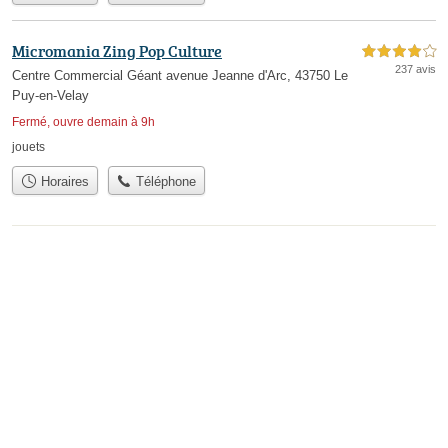
Micromania Zing Pop Culture
4,0 étoiles sur 5
237 avis
Centre Commercial Géant avenue Jeanne d'Arc, 43750 Le
Puy-en-Velay
Fermé, ouvre demain à 9h
jouets
Horaires
Téléphone