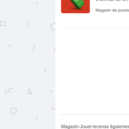
Magasin de jouets
Magasin-Jouet recense égalemen