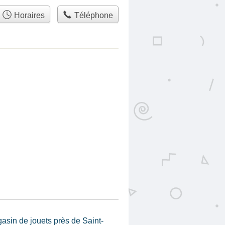
Horaires
Téléphone
asin de jouets près de Saint-