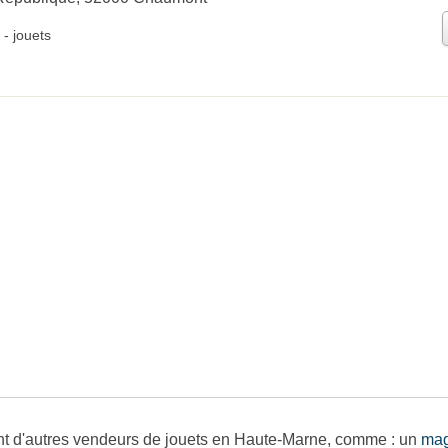
-
jouets
t d'autres vendeurs de jouets en Haute-Marne, comme : un
mag