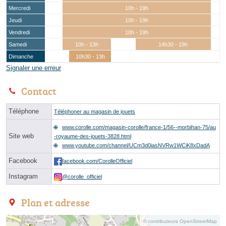
Mercredi
10h - 19h
Jeudi
10h - 19h
Vendredi
10h - 19h
Samedi
10h - 13h
14h30 - 19h
Dimanche
10h30 - 13h
Signaler une erreur
Contact
Téléphone
Téléphoner au magasin de jouets
www.corolle.com/magasin-corolle/france-1/56--morbihan-75/au
Site web
-royaume-des-jouets-3828.html
www.youtube.com/channel/UCm3d0iasNVRw1WCiK8xDadA
Facebook
facebook.com/CorolleOfficiel
Instagram
@corolle_officiel
Plan et adresse
© contributeurs OpenStreetMap