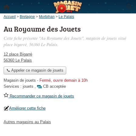
Accueil
>
Bretagne
>
Morbihan
>
Le Palais
Au Royaume des Jouets
Cette fiche présente "Au Royaume des Jouets", magasin de jouets situé
place bigarré
, 56360 Le Palais.
12 place Bigarré
56360 Le Palais
📞 Appeler ce magasin de jouets
Magasin de jouets
-
Fermé, ouvre demain à 10h
Services :
jouets
,
CB acceptée
Recommander ce magasin de jouets
Améliorer cette fiche
Autres magasins au Palais