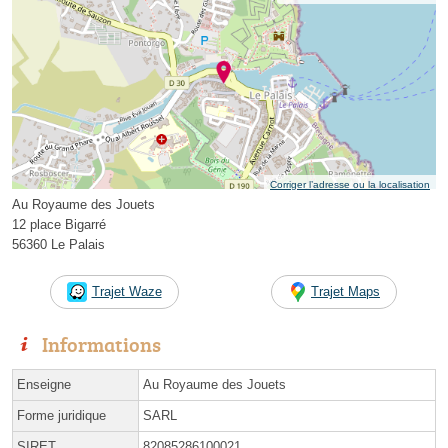
Corriger l’adresse ou la localisation
Au Royaume des Jouets
12 place Bigarré
56360 Le Palais
Trajet Waze
Trajet Maps
Informations
Enseigne
Au Royaume des Jouets
Forme juridique
SARL
SIRET
82085286100021