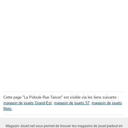
Cette page "La Pidoule Rue Taison" est visible via les liens suivants :
magasin de jouets Grand-Est
,
magasin de jouets 57
,
magasin de jouets
Metz
.
Magasin-Jouet.net vous permet de trouver les magasins de jouet partout en