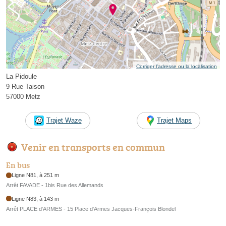
Corriger l’adresse ou la localisation
La Pidoule
9 Rue Taison
57000 Metz
Trajet Waze
Trajet Maps
Venir en transports en commun
En bus
Ligne N81, à 251 m
Arrêt FAVADE - 1bis Rue des Allemands
Ligne N83, à 143 m
Arrêt PLACE d'ARMES - 15 Place d'Armes Jacques-François Blondel