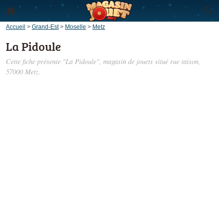
Accueil
>
Grand-Est
>
Moselle
>
Metz
La Pidoule
Cette fiche présente "La Pidoule", magasin de jouets situé
rue taison
,
57000 Metz.