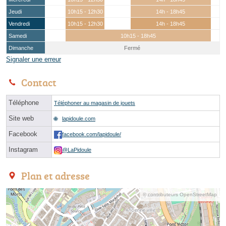
Jeudi
10h15 - 12h30
14h - 18h45
Vendredi
10h15 - 12h30
14h - 18h45
Samedi
10h15 - 18h45
Dimanche
Fermé
Signaler une erreur
Contact
Téléphone
Téléphoner au magasin de jouets
Site web
lapidoule.com
Facebook
facebook.com/lapidoule/
Instagram
@LaPidoule
Plan et adresse
© contributeurs OpenStreetMap