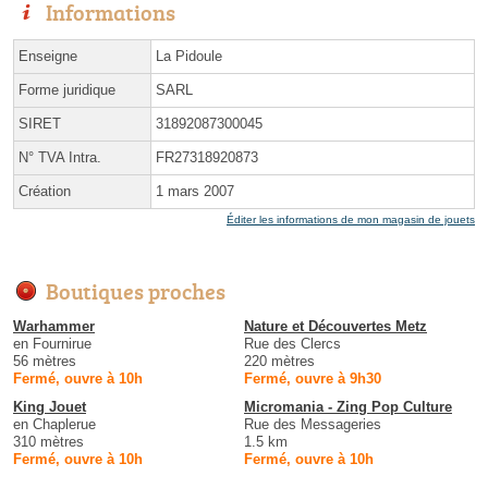
Informations
Enseigne
La Pidoule
Forme juridique
SARL
SIRET
31892087300045
N° TVA Intra.
FR27318920873
Création
1 mars 2007
Éditer les informations de mon magasin de jouets
Boutiques proches
Warhammer
Nature et Découvertes Metz
en Fournirue
Rue des Clercs
56 mètres
220 mètres
Fermé, ouvre à 10h
Fermé, ouvre à 9h30
King Jouet
Micromania - Zing Pop Culture
en Chaplerue
Rue des Messageries
310 mètres
1.5 km
Fermé, ouvre à 10h
Fermé, ouvre à 10h