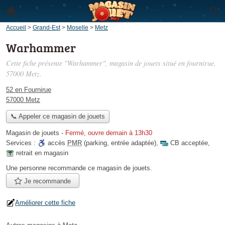
Accueil
>
Grand-Est
>
Moselle
>
Metz
Warhammer
Cette fiche présente "Warhammer", magasin de jouets situé
en fournirue
,
57000 Metz.
52 en Fournirue
57000 Metz
📞 Appeler ce magasin de jouets
Magasin de jouets
-
Fermé, ouvre demain à 13h30
Services :
accès
PMR
(parking, entrée adaptée)
,
CB acceptée
,
retrait en magasin
Une personne
recommande
ce magasin de jouets.
Je recommande
Améliorer cette fiche