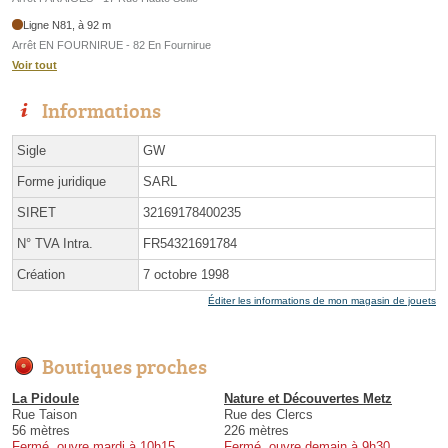
Ligne N81, à 92 m
Arrêt EN FOURNIRUE - 82 En Fournirue
Voir tout
Informations
Sigle
GW
Forme juridique
SARL
SIRET
32169178400235
N° TVA Intra.
FR54321691784
Création
7 octobre 1998
Éditer les informations de mon magasin de jouets
Boutiques proches
La Pidoule
Nature et Découvertes Metz
Rue Taison
Rue des Clercs
56 mètres
226 mètres
Fermé, ouvre mardi à 10h15
Fermé, ouvre demain à 9h30