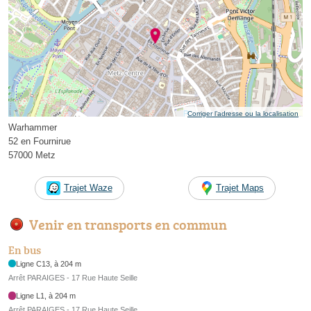
Corriger l’adresse ou la localisation
Warhammer
52 en Fournirue
57000 Metz
Trajet Waze
Trajet Maps
Venir en transports en commun
En bus
Ligne C13, à 204 m
Arrêt PARAIGES - 17 Rue Haute Seille
Ligne L1, à 204 m
Arrêt PARAIGES - 17 Rue Haute Seille