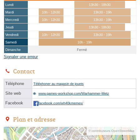
Lundi
13h30 - 18h30
Mardi
10h - 12h30
13h30 - 19h
Mercredi
10h - 12h30
13h30 - 19h
Jeudi
13h30 - 18h30
Vendredi
10h - 12h30
13h30 - 19h
Samedi
10h - 19h
Dimanche
Fermé
Signaler une erreur
Contact
Téléphone
Téléphoner au magasin de jouets
Site web
www.games-workshop.com/Warhammer-Metz
Facebook
facebook.com/wh40kmemes/
Plan et adresse
© contributeurs OpenStreetMap