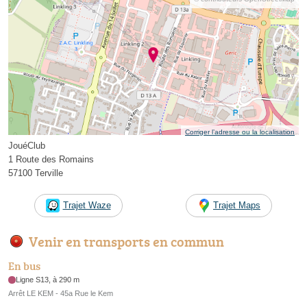
Corriger l’adresse ou la localisation
JouéClub
1 Route des Romains
57100 Terville
Trajet Waze
Trajet Maps
Venir en transports en commun
En bus
Ligne S13, à 290 m
Arrêt LE KEM - 45a Rue le Kem