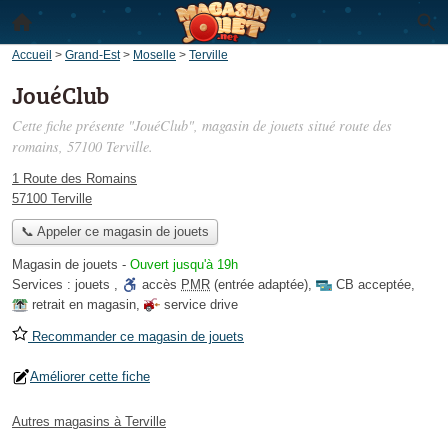
Accueil
>
Grand-Est
>
Moselle
>
Terville
JouéClub
Cette fiche présente "JouéClub", magasin de jouets situé
route des
romains
, 57100 Terville.
1 Route des Romains
57100 Terville
📞 Appeler ce magasin de jouets
Magasin de jouets
-
Ouvert jusqu'à 19h
Services :
jouets
,
accès
PMR
(entrée adaptée)
,
CB acceptée
,
retrait en magasin
,
service drive
Recommander ce magasin de jouets
Améliorer cette fiche
Autres magasins à Terville