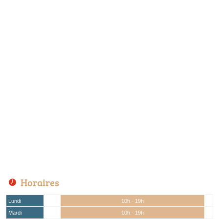
Horaires
Lundi
10h - 19h
Mardi
10h - 19h