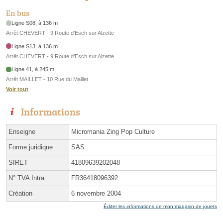
En bus
Ligne S08, à 136 m
Arrêt CHEVERT - 9 Route d’Esch sur Alzette
Ligne S13, à 136 m
Arrêt CHEVERT - 9 Route d’Esch sur Alzette
Ligne 41, à 245 m
Arrêt MAILLET - 10 Rue du Maillet
Voir tout
Informations
Enseigne
Micromania Zing Pop Culture
Forme juridique
SAS
SIRET
41809639202048
N° TVA Intra.
FR36418096392
Création
6 novembre 2004
Éditer les informations de mon magasin de jouets