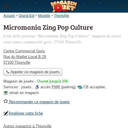
Accueil
>
Grand-Est
>
Moselle
>
Thionville
Micromania Zing Pop Culture
Cette fiche présente "Micromania Zing Pop Culture", magasin de jouets
situé
centre commercial geric
, 57100 Thionville.
Centre Commercial Geric
Rue du Maillet Local B 29
57100 Thionville
📞 Appeler ce magasin de jouets
Magasin de jouets
-
Ouvert jusqu'à 20h
Services :
jouets
,
accès
PMR
(parking)
,
CB acceptée
,
retrait en magasin
Recommander ce magasin de jouets
Améliorer cette fiche
Autres magasins à Thionville