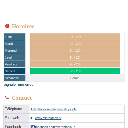
Horaires
Lundi
9h - 20h
Mardi
9h - 20h
Mercredi
9h - 20h
Jeudi
9h - 20h
Vendredi
9h - 20h
Samedi
9h - 20h
Dimanche
Fermé
Signaler une erreur
Contact
Téléphone
Téléphoner au magasin de jouets
Site web
www.micromania.fr
Facebook
facebook.com/MicromaniaFr