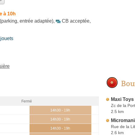
e à 10h
(parking, entrée adaptée)
,
CB acceptée
,
jouets
sière
Bou
Maxi Toys
Fermé
Zc de la Por
14h30 - 19h
2.5 km
14h30 - 19h
Micromani
Rue de la Li
14h30 - 19h
2.6 km