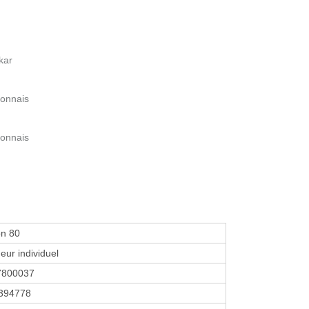
kar
bonnais
bonnais
on 80
eur individuel
7800037
394778