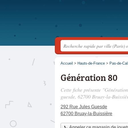
Accueil
>
Hauts-de-France
>
Pas-de-Cal
Génération 80
Cette fiche présente "Génératio
guesde
, 62700 Bruay-la-Buissiè
292 Rue Jules Guesde
62700 Bruay-la-Buissière
📞 Appeler ce magasin de jouet