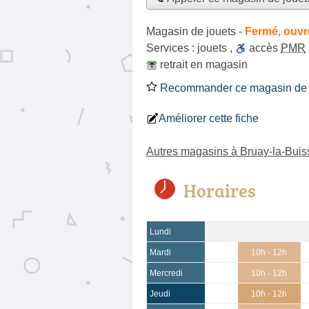
Magasin de jouets
-
Fermé, ouvr
Services :
jouets
,
accès
PMR
retrait en magasin
Recommander ce magasin de 
Améliorer cette fiche
Autres magasins à Bruay-la-Buis
Horaires
Lundi
Mardi
10h - 12h
Mercredi
10h - 12h
Jeudi
10h - 12h