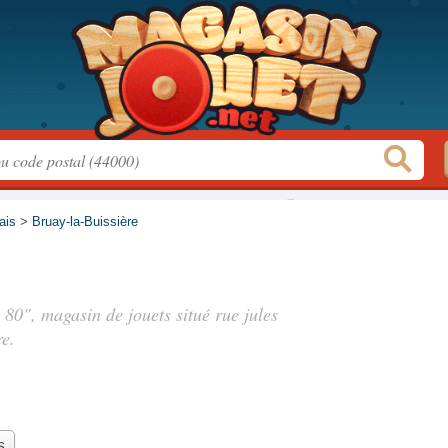
ais
>
Bruay-la-Buissière
n 80", magasin de jouets situé
rue jules
re.
s