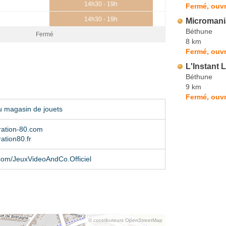
14h30 - 19h
Fermé, ouvr
14h30 - 19h
Micromani
Béthune
Fermé
8 km
Fermé, ouvr
L'Instant 
Béthune
9 km
Fermé, ouvr
u magasin de jouets
ation-80.com
ation80.fr
com/JeuxVideoAndCo.Officiel
© contributeurs OpenStreetMap