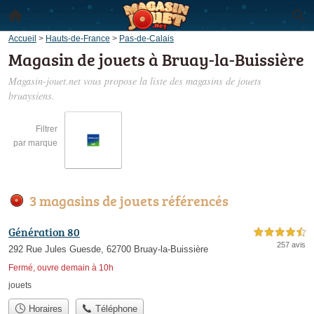
Accueil
>
Hauts-de-France
>
Pas-de-Calais
Magasin de jouets à Bruay-la-Buissière
Magasin-jouet.net vous propose la liste des
magasins de jouets
bruaysiens
.
Filtrer
par marque
3 magasins de jouets référencés
Génération 80
4,5 étoiles sur 5
257 avis
292 Rue Jules Guesde, 62700 Bruay-la-Buissière
Fermé, ouvre demain à 10h
jouets
Horaires
Téléphone