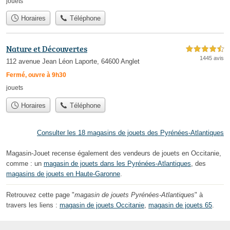
jouets
Horaires
Téléphone
Nature et Découvertes
4,5 étoiles sur 5
1445 avis
112 avenue Jean Léon Laporte, 64600 Anglet
Fermé, ouvre à 9h30
jouets
Horaires
Téléphone
Consulter les 18 magasins de jouets des Pyrénées-Atlantiques
Magasin-Jouet recense également des vendeurs de jouets en Occitanie,
comme : un
magasin de jouets dans les Pyrénées-Atlantiques
, des
magasins de jouets en Haute-Garonne
.
Retrouvez cette page "
magasin de jouets Pyrénées-Atlantiques
" à
travers les liens :
magasin de jouets Occitanie
,
magasin de jouets 65
.