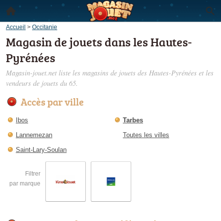
Accueil
>
Occitanie
Magasin de jouets dans les Hautes-
Pyrénées
Magasin-jouet.net liste les
magasins de jouets des Hautes-Pyrénées
et les
vendeurs de jouets du 65.
Accès par ville
Ibos
Tarbes
Lannemezan
Toutes les villes
Saint-Lary-Soulan
Filtrer
par marque