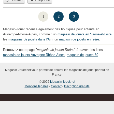
1
2
3
Magasin-Jouet recense également des boutiques pour enfants en
Auvergne-Rhône-Alpes, comme : un
magasin de jouets en Saône-et-Loire
,
les
magasins de jouets dans l'Ain
, un
magasin de jouets en Isère
.
Retrouvez cette page "
magasin de jouets Rhône
" à travers les liens :
magasin de jouets Auvergne-Rhône-Alpes
,
magasin de jouets 69
.
Magasin-Jouet.net vous permet de trouver les magasins de jouet partout en
France.
© 2026
Magasin-jouet.net
Mentions légales
-
Contact
-
Inscription gratuite