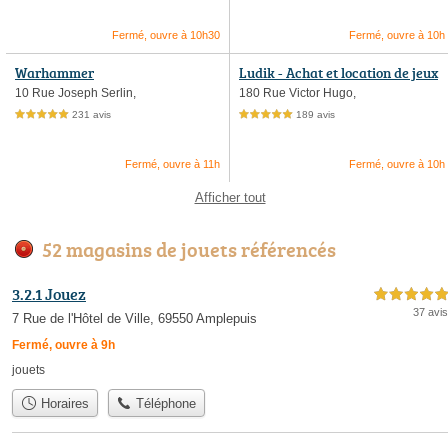
Fermé, ouvre à 10h30
Fermé, ouvre à 10h
Warhammer
Ludik - Achat et location de jeux
de société
10 Rue Joseph Serlin,
180 Rue Victor Hugo,
231 avis
189 avis
5,0 étoiles sur 5
5,0 étoiles sur 5
Fermé, ouvre à 11h
Fermé, ouvre à 10h
Afficher tout
52 magasins de jouets référencés
3.2.1 Jouez
5,0 étoiles sur 5
37 avis
7 Rue de l'Hôtel de Ville, 69550 Amplepuis
Fermé, ouvre à 9h
jouets
Horaires
Téléphone