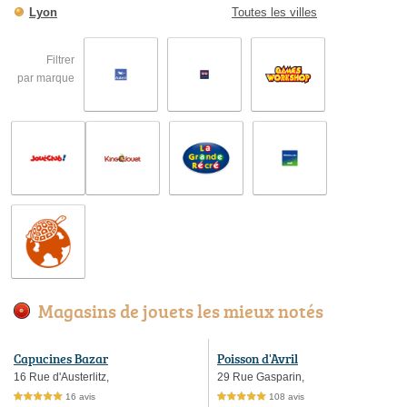
Lyon
Toutes les villes
Filtrer
par marque
Magasins de jouets les mieux notés
Capucines Bazar
Poisson d'Avril
16 Rue d'Austerlitz,
29 Rue Gasparin,
16 avis
108 avis
5,0 étoiles sur 5
5,0 étoiles sur 5