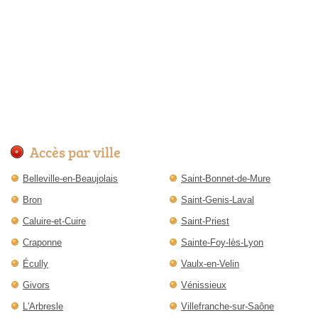
Accès par ville
Belleville-en-Beaujolais
Saint-Bonnet-de-Mure
Bron
Saint-Genis-Laval
Caluire-et-Cuire
Saint-Priest
Craponne
Sainte-Foy-lès-Lyon
Écully
Vaulx-en-Velin
Givors
Vénissieux
L'Arbresle
Villefranche-sur-Saône