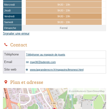
Mercredi
9h30 - 19h
Jeudi
9h30 - 19h
Vendredi
9h30 - 19h
Samedi
9h30 - 19h
Dimanche
Fermé
Signaler une erreur
Contact
Téléphone
Téléphoner au magasin de jouets
Email
mag36ⓐludendo.com
Site web
www.lagranderecre.fr/magasins/limonest.html
Plan et adresse
© contributeurs OpenStreetMap