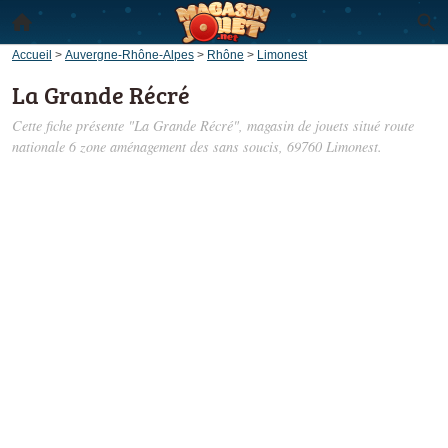
Accueil
>
Auvergne-Rhône-Alpes
>
Rhône
>
Limonest
La Grande Récré
Cette fiche présente "La Grande Récré", magasin de jouets situé
route
nationale 6 zone aménagement des sans soucis
, 69760 Limonest.