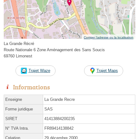
Corriger l’adresse ou la localisation
La Grande Récré
Route Nationale 6 Zone Aménagement des Sans Soucis
69760 Limonest
Trajet Waze
Trajet Maps
Informations
Enseigne
La Grande Recre
Forme juridique
SAS
SIRET
41413884200235
N° TVA Intra.
FR89414138842
Création
29 décembre 2000