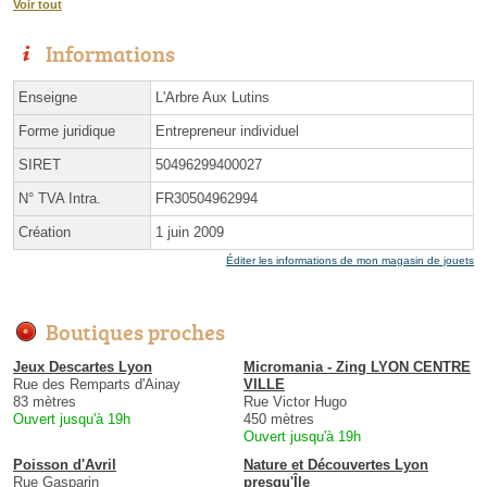
Voir tout
Informations
Enseigne
L'Arbre Aux Lutins
Forme juridique
Entrepreneur individuel
SIRET
50496299400027
N° TVA Intra.
FR30504962994
Création
1 juin 2009
Éditer les informations de mon magasin de jouets
Boutiques proches
Jeux Descartes Lyon
Micromania - Zing LYON CENTRE
Rue des Remparts d'Ainay
VILLE
83 mètres
Rue Victor Hugo
Ouvert jusqu'à 19h
450 mètres
Ouvert jusqu'à 19h
Poisson d'Avril
Nature et Découvertes Lyon
Rue Gasparin
presqu'Île