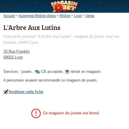
Accueil
>
Auvergne-Rhône-Alpes
>
Rhône
>
Lyon
>
2ème
L'Arbre Aux Lutins
Cette fiche présente "L'Arbre Aux Lutins", magasin de jouets situé
rue
franklin
, 69002 Lyon.
33 Rue Franklin
69002 Lyon
Services :
jouets
,
CB acceptée
,
retrait en magasin
4 personnes
avaient recommandé
ce magasin de jouets.
Améliorer cette fiche
Ce magasin de jouets est fermé