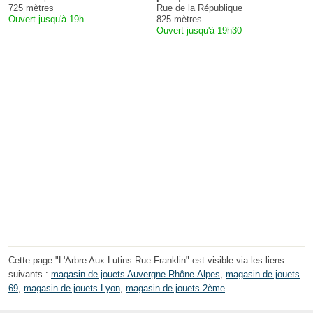
725 mètres
Rue de la République
Ouvert jusqu'à 19h
825 mètres
Ouvert jusqu'à 19h30
Cette page "L'Arbre Aux Lutins Rue Franklin" est visible via les liens
suivants :
magasin de jouets Auvergne-Rhône-Alpes
,
magasin de jouets
69
,
magasin de jouets Lyon
,
magasin de jouets 2ème
.