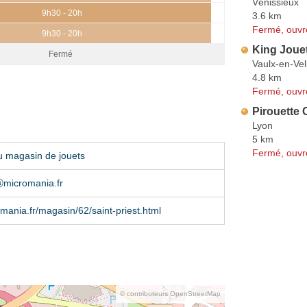
Vénissieux
9h30 - 20h
3.6 km
Fermé, ouvr
9h30 - 20h
King Jouet
Fermé
Vaulx-en-Vel
4.8 km
Fermé, ouvr
Pirouette
Lyon
5 km
Fermé, ouvr
u magasin de jouets
micromania.fr
ania.fr/magasin/62/saint-priest.html
© contributeurs OpenStreetMap