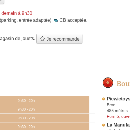
e demain à 9h30
(parking, entrée adaptée)
,
CB acceptée
,
agasin de jouets.
Je recommande
Bou
Picwictoy
9h30 - 20h
Bron
9h30 - 20h
485 mètres
Fermé, ouvr
9h30 - 20h
La Manufac
9h30 - 20h