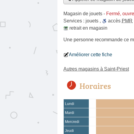
Magasin de jouets
-
Fermé, ouvr
Services :
jouets
,
accès
PMR
retrait en magasin
Une personne
recommande
ce m
Améliorer cette fiche
Autres magasins à Saint-Priest
Horaires
Lundi
Mardi
Mercredi
Jeudi