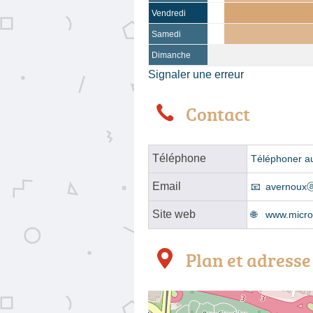
Vendredi
Samedi
Dimanche
Signaler une erreur
Contact
Téléphone
Téléphoner a
Email
avernouxⓐ
Site web
www.microm
Plan et adresse