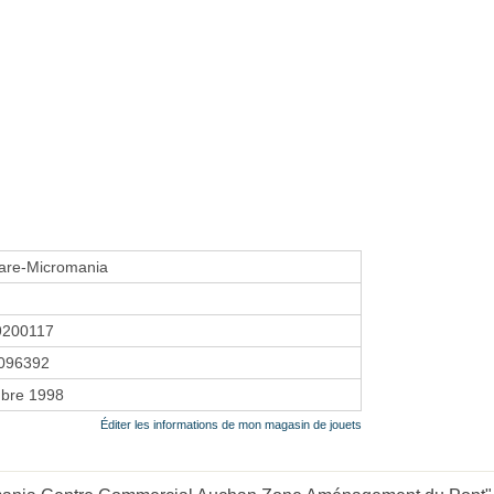
are-Micromania
9200117
096392
bre 1998
Éditer les informations de mon magasin de jouets