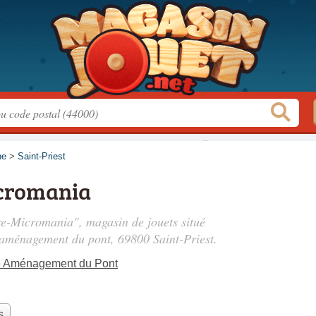
ne
>
Saint-Priest
cromania
re-Micromania", magasin de jouets situé
 aménagement du pont
, 69800 Saint-Priest.
e Aménagement du Pont
s