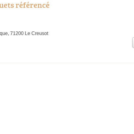
uets référencé
que, 71200 Le Creusot