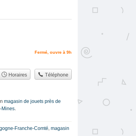
Fermé, ouvre à 9h
Horaires
Téléphone
un
magasin de jouets près de
s-Mines
.
rgogne-Franche-Comté
,
magasin