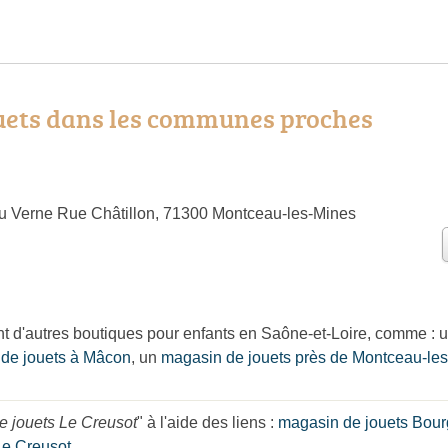
uets dans les communes proches
u Verne Rue Châtillon, 71300 Montceau-les-Mines
 d'autres boutiques pour enfants en Saône-et-Loire, comme : 
de jouets à Mâcon
, un
magasin de jouets près de Montceau-le
e jouets Le Creusot
" à l'aide des liens :
magasin de jouets Bou
Le Creusot
.