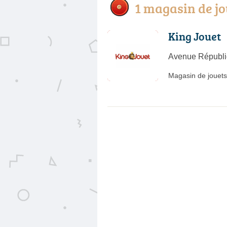
1 magasin de jo
King Jouet
Avenue Républi
Magasin de jouets