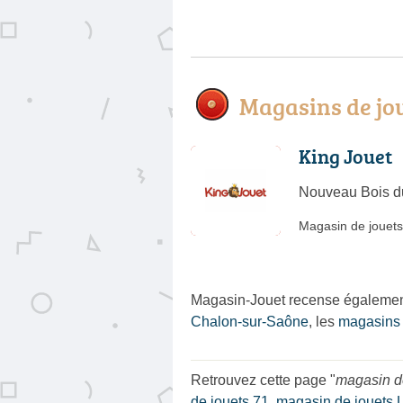
Magasins de jo
King Jouet
Nouveau Bois d
Magasin de jouets
Magasin-Jouet recense également
Chalon-sur-Saône
, les
magasins 
Retrouvez cette page "
magasin d
de jouets 71
,
magasin de jouets 