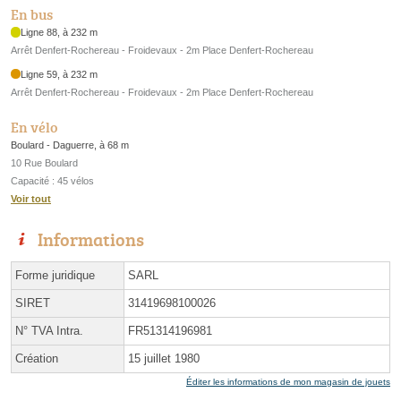
En bus
Ligne 88, à 232 m
Arrêt Denfert-Rochereau - Froidevaux - 2m Place Denfert-Rochereau
Ligne 59, à 232 m
Arrêt Denfert-Rochereau - Froidevaux - 2m Place Denfert-Rochereau
En vélo
Boulard - Daguerre, à 68 m
10 Rue Boulard
Capacité : 45 vélos
Voir tout
Informations
Forme juridique
SARL
SIRET
31419698100026
N° TVA Intra.
FR51314196981
Création
15 juillet 1980
Éditer les informations de mon magasin de jouets