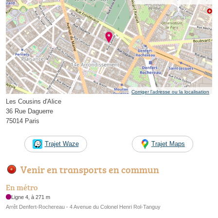
Corriger l’adresse ou la localisation
Les Cousins d'Alice
36 Rue Daguerre
75014 Paris
Trajet Waze
Trajet Maps
Venir en transports en commun
En métro
Ligne 4, à 271 m
Arrêt Denfert-Rochereau - 4 Avenue du Colonel Henri Rol-Tanguy