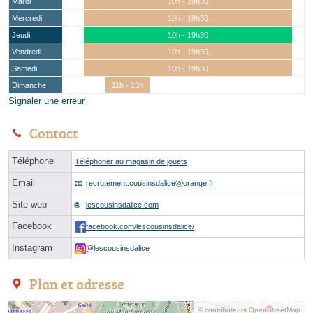
Mardi
10h - 19h30
Mercredi
10h - 19h30
Jeudi
10h - 19h30
Vendredi
10h - 19h30
Samedi
10h - 19h30
Dimanche
11h - 13h
Signaler une erreur
Contact
Téléphone
Téléphoner au magasin de jouets
Email
recrutement.cousinsdaliceⓐorange.fr
Site web
lescousinsdalice.com
Facebook
facebook.com/lescousinsdalice/
Instagram
@lescousinsdalice
Plan et adresse
© contributeurs OpenStreetMap