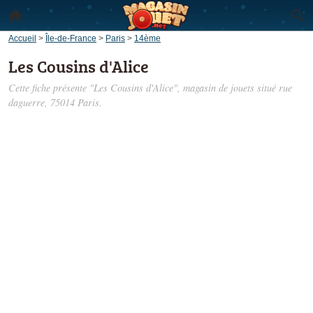
Accueil
>
Île-de-France
>
Paris
>
14ème
Les Cousins d'Alice
Cette fiche présente "Les Cousins d'Alice", magasin de jouets situé
rue
daguerre
, 75014 Paris.