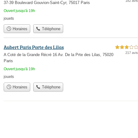
182 avis
37-39 Boulevard Gouvion-Saint-Cyr, 75017 Paris
Ouvert jusqu'à 19h
jouets
Horaires
Téléphone
Aubert Paris Porte des Lilas
3,0 étoiles sur 5
217 avis
A Coté de la Grande Récré 16 Av. De la Prte des Lilas, 75020
Paris
Ouvert jusqu'à 19h
jouets
Horaires
Téléphone