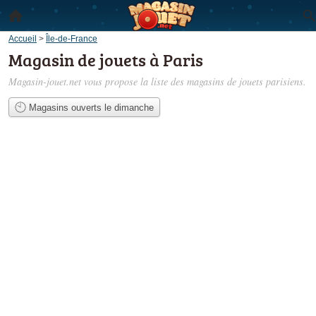
Accueil
>
Île-de-France
Magasin de jouets à Paris
Magasin-jouet.net vous propose la liste des
magasins de jouets parisiens
.
Magasins ouverts le dimanche