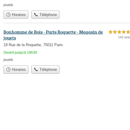
jouets
Horaires
Téléphone
Bonhomme de Bois - Paris Roquette - Magasin de
5,0 étoiles sur 5
jouets
142 avis
19 Rue de la Roquette, 75011 Paris
Ouvert jusqu'à 19h30
jouets
Horaires
Téléphone