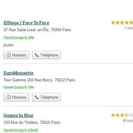
Effigys / Face To Face
5,0 étoiles sur 5
7 avis
37 Rue Saint-Louis en l'Île, 75004 Paris
Ouvert jusqu'à 19h
jouets
Horaires
Téléphone
EuroMaquette
Tour Gamma 193 Rue Bercy, 75012 Paris
Ouvert jusqu'à 19h
Horaires
Téléphone
Games In Blue
3,5 étoiles sur 5
68 avis
103 Rue du Théâtre, 75015 Paris
Ouvert jusqu'à 19h30