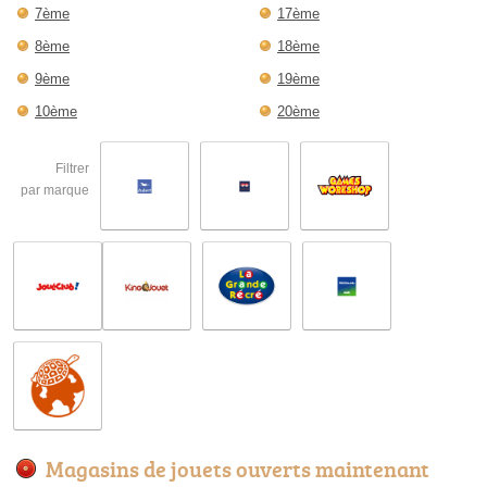
7ème
17ème
8ème
18ème
9ème
19ème
10ème
20ème
Filtrer
par marque
Magasins de jouets ouverts maintenant